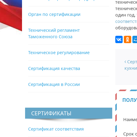
техничес
техническ
Орган по сертификации
один год,
соответст
оборудова
Технический регламент
Таможенного Союза
Техническое регулирование
Нави
Серт
кухни
Сертификация качества
Сертификация в России
ПОЛУ
СЕРТИФИКАТЫ
Наиме
Сертификат соответствия
Срок 