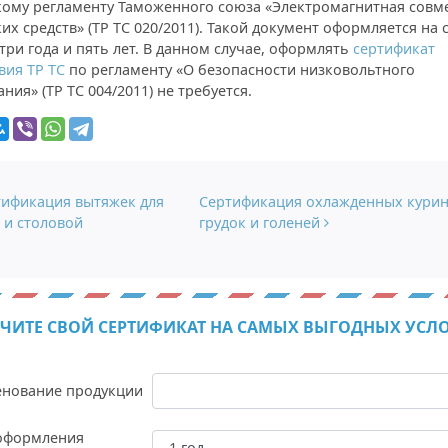
кому регламенту Таможенного союза «Электромагнитная совм
их средств» (ТР ТС 020/2011). Такой документ оформляется на 
 три года и пять лет. В данном случае, оформлять
сертификат
вия ТР ТС
по регламенту «О безопасности низковольтного
ния» (ТР ТС 004/2011) не требуется.
гация по записям
ификация вытяжек для
Сертификация охлажденных кури
 и столовой
грудок и голеней
ЧИТЕ СВОЙ СЕРТИФИКАТ НА САМЫХ ВЫГОДНЫХ УСЛ
нование продукции
оформления