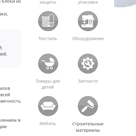
 блоки из
защиты
упаковки
вки,
Текстиль
Оборудование
й;
лей.
Товары для
Запчасти
детей
иалов
 всей
овечность
плением в
Мебель
Строительные
ции
материалы