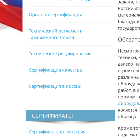
задачи, н
России дл
Орган по сертификации
материал
благодар
государст
Технический регламент
Таможенного Союза
Обязат
Несмотря 
Техническое регулирование
техники, 
далеко не
Сертификация качества
строитель
различны
оборудова
Сертификация в России
работ, в
нормам т
оборудова
является
СЕРТИФИКАТЫ
образца.
Кроме тог
Сертификат соответствия
подлежат 