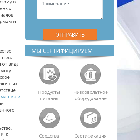
этому в
льных
иалов,
ормам и
МЫ СЕРТИФИЦИРУЕМ
ество
нтов,
и от вида
 могут
ское
делочных
етствие
Продукты
Низковольтное
 машин и
питания
оборудование
ии
енного
стве,
Р. К
Средства
Сертификация