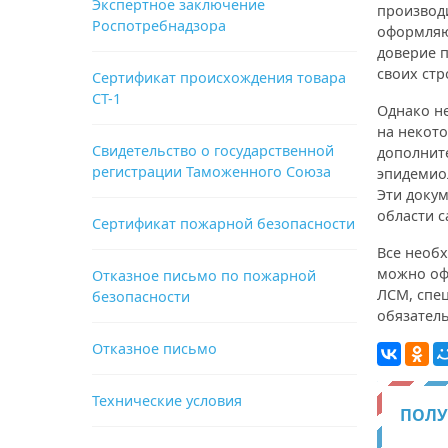
Экспертное заключение
производи
Роспотребнадзора
оформля
доверие 
своих ст
Сертификат происхождения товара
СТ-1
Однако не
на некот
Свидетельство о государственной
дополнит
регистрации Таможенного Союза
эпидемио
Эти доку
области 
Сертификат пожарной безопасности
Все необ
можно оф
Отказное письмо по пожарной
ЛСМ, спе
безопасности
обязатель
Отказное письмо
Технические условия
ПОЛУ