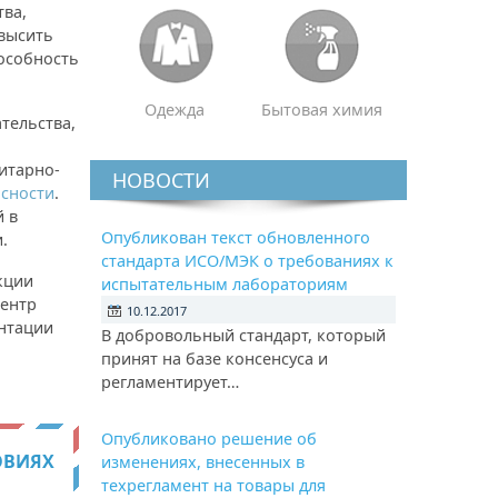
тва,
овысить
особность
Одежда
Бытовая химия
тельства,
итарно-
НОВОСТИ
асности
.
й в
Опубликован текст обновленного
.
стандарта ИСО/МЭК о требованиях к
кции
испытательным лабораториям
центр
10.12.2017
нтации
В добровольный стандарт, который
принят на базе консенсуса и
регламентирует…
Опубликовано решение об
ОВИЯХ
изменениях, внесенных в
техрегламент на товары для