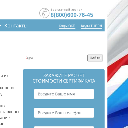
Бесплатный звонок
8(800)600-76-45
Контакты
Коды ОКП
Коды ТНВЭД
ЗАКАЖИТЕ РАСЧЕТ
я их
СТОИМОСТИ СЕРТИФИКАТА
ежности
е,
ков
дставлены
мание
ые