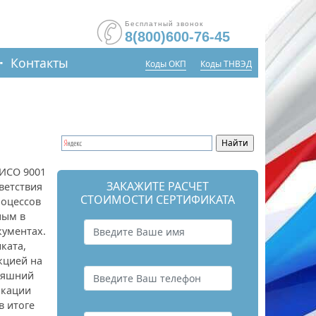
Бесплатный звонок
8(800)600-76-45
Контакты
Коды ОКП
Коды ТНВЭД
ИСО 9001
ЗАКАЖИТЕ РАСЧЕТ
ветствия
СТОИМОСТИ СЕРТИФИКАТА
роцессов
ным в
ументах.
ката,
кцией на
няшний
икации
в итоге