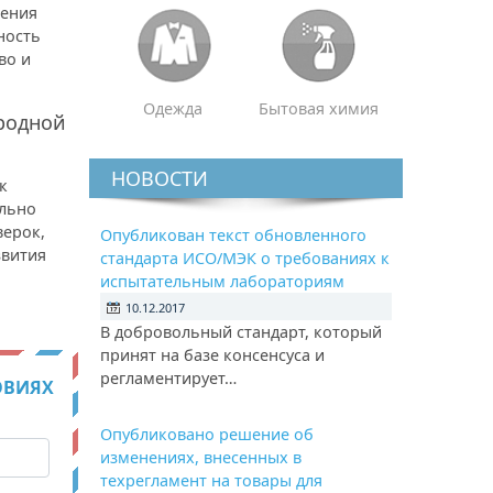
рения
ность
во и
Одежда
Бытовая химия
родной
НОВОСТИ
к
ельно
верок,
Опубликован текст обновленного
звития
стандарта ИСО/МЭК о требованиях к
испытательным лабораториям
10.12.2017
В добровольный стандарт, который
принят на базе консенсуса и
регламентирует…
ОВИЯХ
Опубликовано решение об
изменениях, внесенных в
техрегламент на товары для