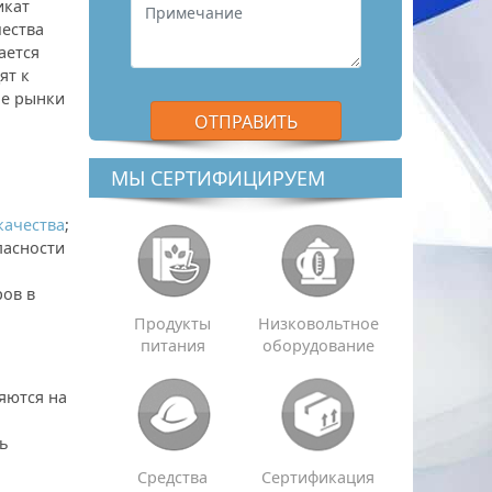
икат
чества
ается
ят к
ые рынки
МЫ СЕРТИФИЦИРУЕМ
качества
;
пасности
ров в
Продукты
Низковольтное
питания
оборудование
яются на
ть
Средства
Сертификация