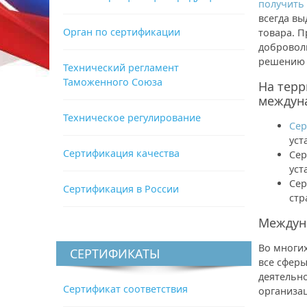
получить
всегда вы
Орган по сертификации
товара. 
добровол
решению 
Технический регламент
Таможенного Союза
На тер
междун
Техническое регулирование
Сер
уст
Сертификация качества
Сер
уст
Сер
Сертификация в России
стр
Междун
Во многи
СЕРТИФИКАТЫ
все сферы
деятельно
Сертификат соответствия
организа