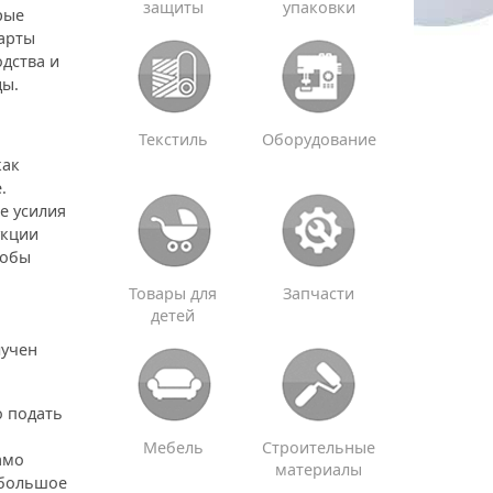
защиты
упаковки
рые
дарты
дства и
ды.
Текстиль
Оборудование
как
.
е усилия
укции
тобы
Товары для
Запчасти
детей
лучен
о подать
Мебель
Строительные
амо
материалы
 большое