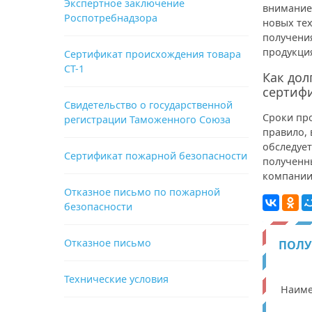
Экспертное заключение
внимание
Роспотребнадзора
новых те
получения
продукци
Сертификат происхождения товара
СТ-1
Как до
сертиф
Свидетельство о государственной
Сроки пр
регистрации Таможенного Союза
правило, 
обследует
Сертификат пожарной безопасности
полученн
компании
Отказное письмо по пожарной
безопасности
Отказное письмо
ПОЛУ
Технические условия
Наиме