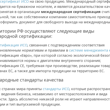
 сертификат ИСО
на свою продукцию. Международный сертиф
дается на бумажном носителе, и является доказательством ка
Принятая в организации
международная сертификация
счит
ьной, так как собственники компании самостоятельно приход
оформить документ для свободного выхода на международн
ритории РФ осуществляют следующие виды
ародной сертификации:
тификация ИСО
, связанная с подтверждением соответствия
ановленным нормативам и правилам в
системе менеджмента 
тификация «Евро», при которой согласно экологической безо
анавливаются нормы к двигателям внутреннего сгорания;
тификация СЕ, требуемая при производстве, реализации това
анах ЕС, а также для импорта продукции на территорию ЕС.
ародные стандарты качества
х странах мира приняты
стандарты ИСО
, которые распростран
 ведения бизнеса, независимо от месторасположения и вида
сти. Здесь абсолютно никакой роли не играют направленнос
ции и тип выпускаемой продукции.