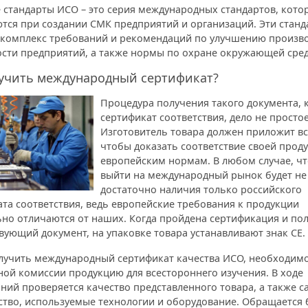
 стандарты ИСО – это серия международных стандартов, кото
тся при создании СМК предприятий и организаций. Эти стан
 комплекс требований и рекомендаций по улучшению произво
ости предприятий, а также нормы по охране окружающей сре
лучить международный сертификат?
Процедура получения такого документа, 
сертификат соответствия, дело не простое
Изготовитель товара должен приложит вс
чтобы доказать соответствие своей прод
европейским нормам. В любом случае, ч
выйти на международный рынок будет не
достаточно наличия только российского
та соответствия, ведь европейские требования к продукции
ьно отличаются от наших. Когда пройдена сертификация и по
вующий документ, на упаковке товара устанавливают знак СЕ.
лучить международный сертификат качества ИСО, необходим
ой комиссии продукцию для всестороннего изучения. В ходе
ний проверяется качество представленного товара, а также с
ство, используемые технологии и оборудование. Обращается