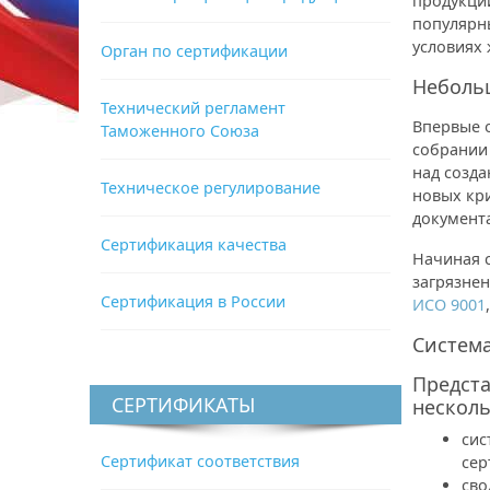
продукции
популярн
условиях
Орган по сертификации
Неболь
Технический регламент
Впервые 
Таможенного Союза
собрании 
над созда
Техническое регулирование
новых кр
документа
Сертификация качества
Начиная с
загрязнен
Сертификация в России
ИСО 9001
Система
Предста
СЕРТИФИКАТЫ
несколь
сис
Сертификат соответствия
сер
сво