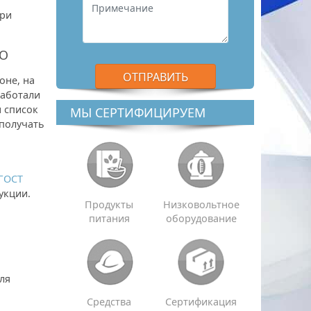
при
СО
оне, на
работали
 список
МЫ СЕРТИФИЦИРУЕМ
 получать
ГОСТ
укции.
Продукты
Низковольтное
питания
оборудование
ля
Средства
Сертификация