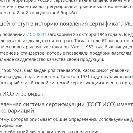
. На территории России сертификат является действенным и
ым инструментом для регулирования рыночных отношений, 
 жесточайшей конкурентной борьбы.
шой отступ в историю появления сертификата И
о появлении
ИСО 9001
заговорили 26 октября 1946 года в Лонд
делегатов из двадцати пяти стран. Тогда, около 67 экспертов 
нием новых рыночных эталонов. Уже с 1953 года был выпущен
итериев и стандартов, которые позволяли предпринимателям
льное свидетельство качества своей продукции.
 1960 года, был выдан ряд стандартов, касающихся упаковки,
ия воздуха, воды и прочего. Только в 1971 году опубликовали
, который стал базовой системой сертификации качества прод
 ИСО и ее виды:
вленная система сертификации (ГОСТ ИСО) имеет
ко вариаций:
тему, которая описывает общие определения, используемые д
тификации;
д требований для оценки качества продукции;