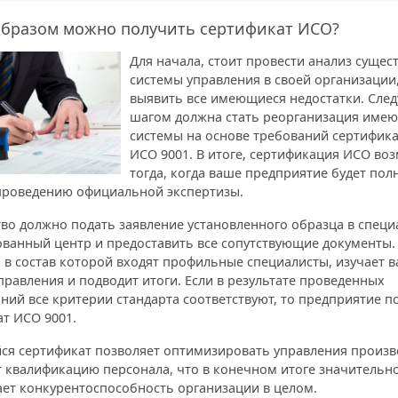
образом можно получить сертификат ИСО?
Для начала, стоит провести анализ суще
системы управления в своей организации,
выявить все имеющиеся недостатки. Сл
шагом должна стать реорганизация име
системы на основе требований сертифик
ИСО 9001. В итоге, сертификация ИСО во
тогда, когда ваше предприятие будет пол
 проведению официальной экспертизы.
тво должно подать заявление установленного образца в спец
ованный центр и предоставить все сопутствующие документы.
 в состав которой входят профильные специалисты, изучает 
правления и подводит итоги. Если в результате проведенных
ний все критерии стандарта соответствуют, то предприятие п
т ИСО 9001.
я сертификат позволяет оптимизировать управления произв
 квалификацию персонала, что в конечном итоге значительн
ает конкурентоспособность организации в целом.