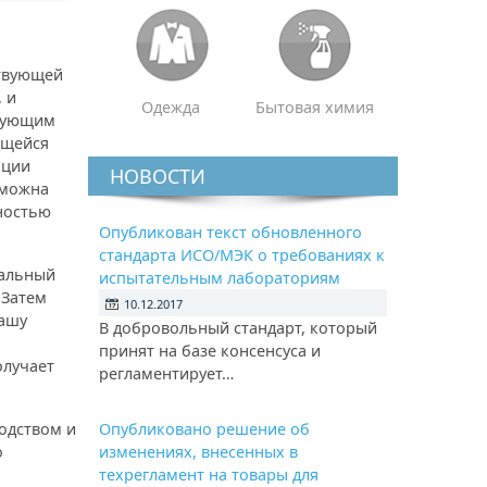
ствующей
 и
Одежда
Бытовая химия
едующим
ющейся
ации
НОВОСТИ
зможна
ностью
Опубликован текст обновленного
стандарта ИСО/МЭК о требованиях к
иальный
испытательным лабораториям
 Затем
10.12.2017
вашу
В добровольный стандарт, который
принят на базе консенсуса и
олучает
регламентирует…
одством и
Опубликовано решение об
о
изменениях, внесенных в
техрегламент на товары для