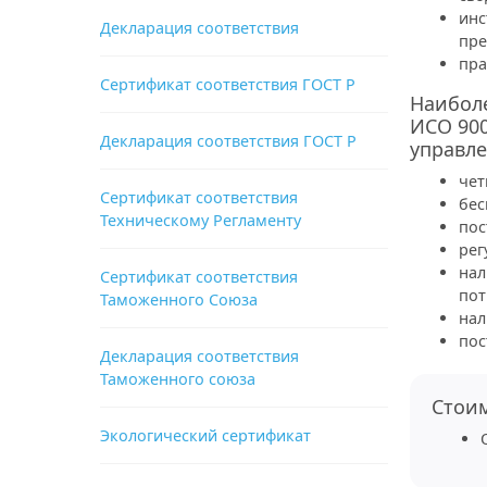
инс
Декларация соответствия
пре
пра
Сертификат соответствия ГОСТ Р
Наиболе
ИСО 900
Декларация соответствия ГОСТ Р
управле
чет
Сертификат соответствия
бес
Техническому Регламенту
пос
рег
нал
Сертификат соответствия
пот
Таможенного Союза
нал
пос
Декларация соответствия
Таможенного союза
Стои
Экологический сертификат