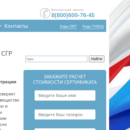
Бесплатный звонок
8(800)600-76-45
Контакты
Коды ОКП
Коды ТНВЭД
 СГР
ЗАКАЖИТЕ РАСЧЕТ
страции
СТОИМОСТИ СЕРТИФИКАТА
оверяет
, вещество
ию и
м
рии
асно