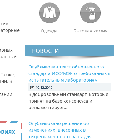
ссии
раторные
Одежда
Бытовая химия
орных
НОВОСТИ
иальный
Опубликован текст обновленного
стандарта ИСО/МЭК о требованиях к
 Также,
испытательным лабораториям
ии. В
10.12.2017
таний
В добровольный стандарт, который
принят на базе консенсуса и
регламентирует…
Опубликовано решение об
изменениях, внесенных в
ОВИЯХ
техрегламент на товары для