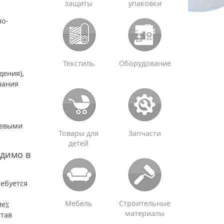
защиты
упаковки
но-
Текстиль
Оборудование
дения),
вания
щевыми
Товары для
Запчасти
детей
одимо в
ребуется
Мебель
Строительные
е);
материалы
став