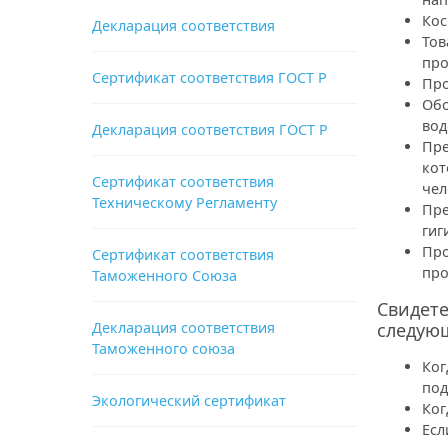
Кос
Декларация соответствия
Тов
про
Сертификат соответствия ГОСТ Р
Про
Обо
вод
Декларация соответствия ГОСТ Р
Пре
кот
Сертификат соответствия
чел
Техническому Регламенту
Пре
гиг
Про
Сертификат соответствия
про
Таможенного Союза
Свидете
Декларация соответствия
следующ
Таможенного союза
Ког
под
Экологический сертификат
Ког
Есл