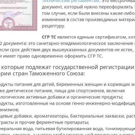
Техническим регламентам
. Это бессрочны
документ, который нужно переоформлять 
том случае, если были внесены какие-либо
изменения в состав производимых матери
рецептуру.
СГР
ТС
является единым сертификатом, ко
 2 документа: это санитарно-эпидемиологическое заключение
 если срок действия двух вышеуказанных документов не истек,
и имеет право одновременно оформить СГР ТС.
 которые подлежат государственной регистрации
рии стран Таможенного Союза:
дукты питания для детей, беременных женщин и кормящих м
же диетическое питание, пища для спортсменов, включая
логические активные добавки и органические продукты;
дукты, изготовленные на основе генно-инженерно-модифиц
анизмов;
евые добавки, ароматизаторы, бактериальные закваски, рас
тракты и прочие ферментные препараты;
еральная вода, питьевая бутилированная вода, тонизирующ
итки, алкоголь с учетом слабоалкогольной продукции и пива;