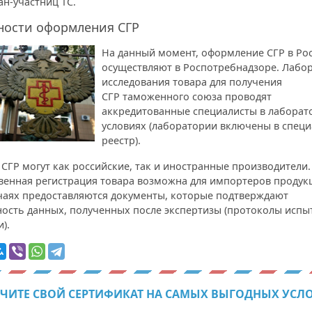
ан-участниц ТС.
ности оформления СГР
На данный момент, оформление СГР в Ро
осуществляют в Роспотребнадзоре. Лабо
исследования товара для получения
СГР таможенного союза проводят
аккредитованные специалисты в лаборат
условиях (лаборатории включены в спец
реестр).
СГР могут как российские, так и иностранные производители.
венная регистрация товара возможна для импортеров продукц
учаях предоставляются документы, которые подтверждают
ность данных, полученных после экспертизы (протоколы испы
).
ЧИТЕ СВОЙ СЕРТИФИКАТ НА САМЫХ ВЫГОДНЫХ УСЛ