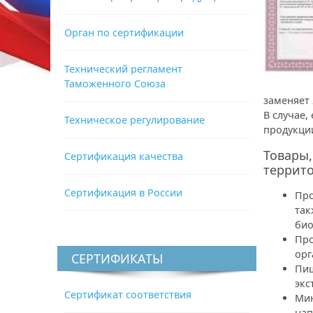
Орган по сертификации
Технический регламент
Таможенного Союза
заменяет
В случае,
Техническое регулирование
продукци
Товары,
Сертификация качества
террито
Сертификация в России
Про
так
био
Про
орг
СЕРТИФИКАТЫ
Пищ
экс
Сертификат соответствия
Мин
нап