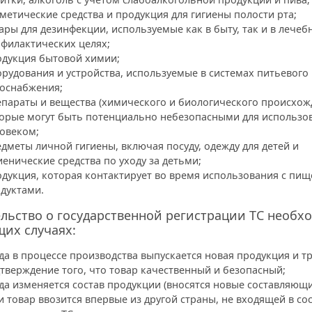
метические средства и продукция для гигиены полости рта;
ары для дезинфекции, используемые как в быту, так и в лечеб
филактических целях;
дукция бытовой химии;
рудования и устройства, используемые в системах питьевого
оснабжения;
параты и вещества (химического и биологического происхож
орые могут быть потенциально небезопасными для использо
овеком;
дметы личной гигиены, включая посуду, одежду для детей и
иенические средства по уходу за детьми;
дукция, которая контактирует во время использования с пи
дуктами.
льство о государственной регистрации ТС необх
их случаях:
да в процессе производства выпускается новая продукция и т
тверждение того, что товар качественный и безопасный;
да изменяется состав продукции (вносятся новые составляющи
и товар ввозится впервые из другой страны, не входящей в со