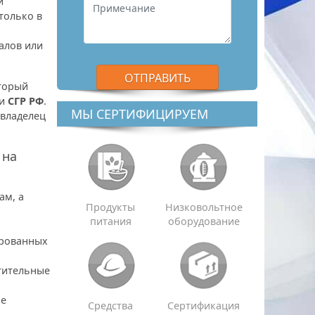
й
только в
алов или
торый
 и
СГР РФ
.
МЫ СЕРТИФИЦИРУЕМ
 владелец
 на
ам, а
Продукты
Низковольтное
питания
оборудование
ированных
тительные
ие
Средства
Сертификация