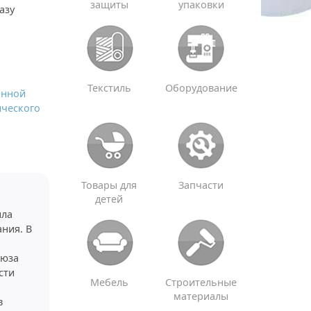
защиты
упаковки
азу
Текстиль
Оборудование
анной
ического
Товары для
Запчасти
детей
ила
ния. В
оюза
сти
Мебель
Строительные
материалы
в