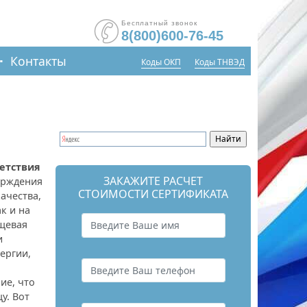
Бесплатный звонок
8(800)600-76-45
Контакты
Коды ОКП
Коды ТНВЭД
етствия
ЗАКАЖИТЕ РАСЧЕТ
ерждения
СТОИМОСТИ СЕРТИФИКАТА
ачества,
к и на
щевая
и
ергии,
ие, что
у. Вот