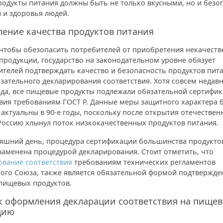
родукты питания должны быть не только вкусными, но и без
 и здоровья людей.
ение качества продуктов питания
 чтобы обезопасить потребителей от приобретения некачест
родукции, государство на законодательном уровне обязует
ителей подтверждать качество и безопасность продуктов пит
зательного декларирования соответствия. Хотя совсем недавн
года, все пищевые продукты подлежали обязательной сертифи
твия требованиям ГОСТ Р. Данные меры защитного характера 
актуальны в 90-е годы, поскольку после открытия отечествен
Россию хлынул поток низкокачественных продуктов питания.
няшний день, процедура сертификации большинства продукто
заменена процедурой декларирования. Стоит отметить, что
ование соответствия
требованиям технических регламентов
ого Союза, также является обязательной формой подтвержде
 пищевых продуктов.
к оформления декларации соответствия на пище
цию