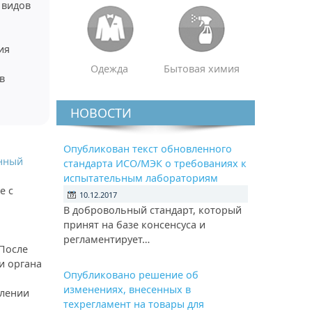
 видов
ия
Одежда
Бытовая химия
в
НОВОСТИ
Опубликован текст обновленного
нный
стандарта ИСО/МЭК о требованиях к
испытательным лабораториям
е с
10.12.2017
В добровольный стандарт, который
принят на базе консенсуса и
регламентирует…
После
и органа
Опубликовано решение об
изменениях, внесенных в
млении
техрегламент на товары для