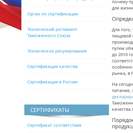
почему п
для жизни
Орган по сертификации
Определ
Технический регламент
Для того,
Таможенного Союза
пищевой п
производ
путем обя
Техническое регулирование
до 2010 
соответс
Сертификация качества
особенно 
рынка, в 
Сертификация в России
На сегод
питания, 
декларир
Таможенн
СЕРТИФИКАТЫ
качества
Порядо
Сертификат соответствия
продук