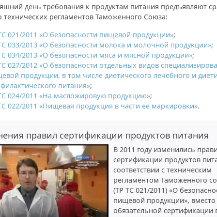
няшний день требования к продуктам питания предъявляют ср
о технических регламентов Таможенного Союза:
ТС 021/2011 «О безопасности пищевой продукции»
;
ТС 033/2013 «О безопасности молока и молочной продукции»
;
ТС 034/2013 «О безопасности мяса и мясной продукции»
;
ТС 027/2012 «О безопасности отдельных видов специализиров
евой продукции, в том числе диетического лечебного и диет
филактического питания»
;
ТС 024/2011 «На масложировую продукцию»
;
ТС 022/2011 «Пищевая продукция в части ее маркировки»
.
нения правил сертификации продуктов питания
В 2011 году изменились прав
сертификации продуктов пита
соответствии с техническим
регламентом Таможенного с
(ТР ТС 021/2011) «О безопасно
пищевой продукции», вместо
обязательной сертификации 