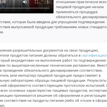
отношении практически всех
пищевой продукции начала
применяться процедура
обязательного декларирован
тствия, которая была введена для упрощения подтверждения
тствия выпускаемой продукции требованиям новых стандарто
ва.
мления разрешительных документов на свою продукцию,
ители продуктов питания должны обратиться в
сертификацио
оторый аккредитован на выполнение работ по подтверждению
твия по вышеперечисленным техническим регламентам. Вмест
а проведение обязательного декларирования соответствия,
итель (или импортер) пищевой продукции предоставляет в
льную лабораторию образцы пищевой продукции. Результаты
аний оформляются соответствующим протоколом испытаний. 
 всех основных характеристик пищевых продуктов, экспертам
фикации принимается решение об оформлении и регистрации
и соответствия на продукты питания (либо об отказе в офор
и).