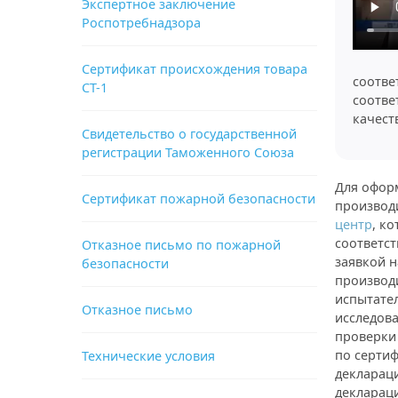
Экспертное заключение
Роспотребнадзора
Сертификат происхождения товара
соотве
СТ-1
соотве
качест
Свидетельство о государственной
регистрации Таможенного Союза
Для офор
Сертификат пожарной безопасности
производ
центр
, к
соответс
Отказное письмо по пожарной
заявкой н
безопасности
производ
испытате
Отказное письмо
исследов
проверки
по серти
Технические условия
деклараци
деклараци