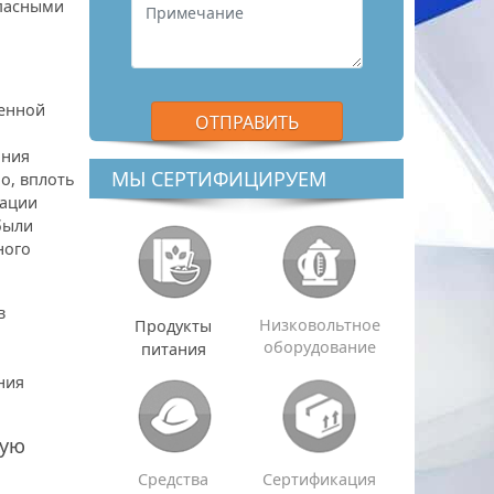
опасными
венной
ания
МЫ СЕРТИФИЦИРУЕМ
о, вплоть
кации
были
ного
в
Низковольтное
Продукты
оборудование
питания
ния
вую
Средства
Сертификация