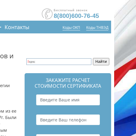
Бесплатный звонок
8(800)600-76-45
Контакты
Коды ОКП
Коды ТНВЭД
ов и
ЗАКАЖИТЕ РАСЧЕТ
легии
СТОИМОСТИ СЕРТИФИКАТА
м из ее
г. Были
е
ным