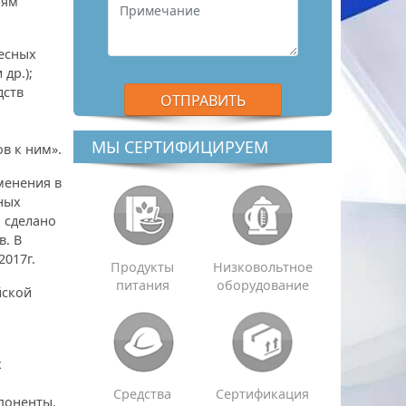
иям
есных
др.);
дств
МЫ СЕРТИФИЦИРУЕМ
в к ним».
менения в
ных
 сделано
в. В
2017г.
Продукты
Низковольтное
питания
оборудование
йской
х
Средства
Сертификация
мпоненты.