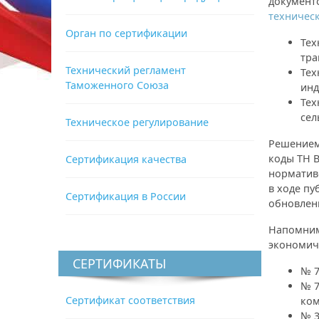
документ
техничес
Орган по сертификации
Тех
тра
Технический регламент
Тех
Таможенного Союза
инд
Тех
сел
Техническое регулирование
Решением
коды ТН В
Сертификация качества
норматив
в ходе п
Сертификация в России
обновленн
Напомним
экономич
СЕРТИФИКАТЫ
№ 7
№ 7
Сертификат соответствия
ком
№ 3