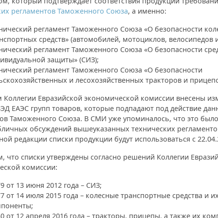
ом, который подтверждает соответствия продукции требован
ких регламентов Таможенного Союза
, а именно:
нический регламент Таможенного Союза «О безопасности кол
нспортных средств» (автомобилей, мотоциклов, велосипедов и 
нический регламент Таможенного Союза «О безопасности сре
ивидуальной защиты» (СИЗ);
нический регламент Таможенного Союза «О безопасности
ьскохозяйственных и лесохозяйственных тракторов и прицепо
 Коллегии Евразийской экономической комиссии внесены из
ЭД ЕАЭС групп товаров, которые подпадают под действие дан
ов Таможенного Союза. В СМИ уже упоминалось, что это было
убличных обсуждений вышеуказанных технических регламенто
ой редакции списки продукции будут использоваться с 22.04.
, что списки утверждены согласно решений Коллегии Еврази
еской комиссии:
9 от 13 июня 2012 года – СИЗ;
7 от 14 июля 2015 года – колесные транспортные средства и и
поненты;
0 от 12 апреля 2016 года – тракторы, прицепы, а также их ко