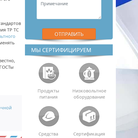
тандартов
ия ТР ТС
льтного
менять
МЫ СЕРТИФИЦИРУЕМ
вестно,
 ГОСТы
Продукты
Низковольтное
питания
оборудование
очной
Средства
Сертификация