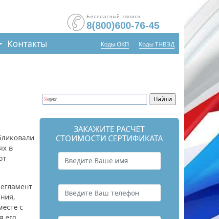
Бесплатный звонок
8(800)600-76-45
Контакты
Коды ОКП
Коды ТНВЭД
ЗАКАЖИТЕ РАСЧЕТ
бликовали
СТОИМОСТИ СЕРТИФИКАТА
ях в
от
регламент
ния,
месте с
я его