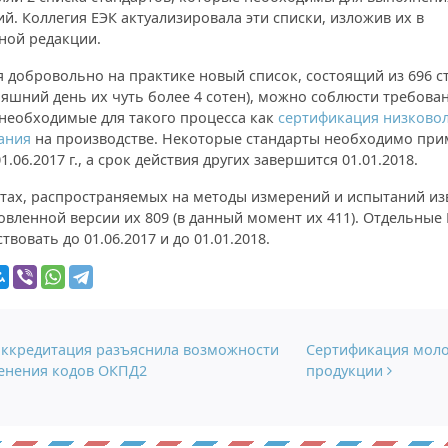
й. Коллегия ЕЭК актуализировала эти списки, изложив их в
ной редакции.
 добровольно на практике новый список, состоящий из 696 с
няшний день их чуть более 4 сотен), можно соблюсти требован
 необходимые для такого процесса как
сертификация низково
ания
на производстве. Некоторые стандарты необходимо при
1.06.2017 г., а срок действия других завершится 01.01.2018.
тах, распространяемых на методы измерений и испытаний из
овленной версии их 809 (в данный момент их 411). Отдельные
ствовать до 01.06.2017 и до 01.01.2018.
гация по записям
ккредитация разъяснила возможности
Сертификация мол
енения кодов ОКПД2
продукции