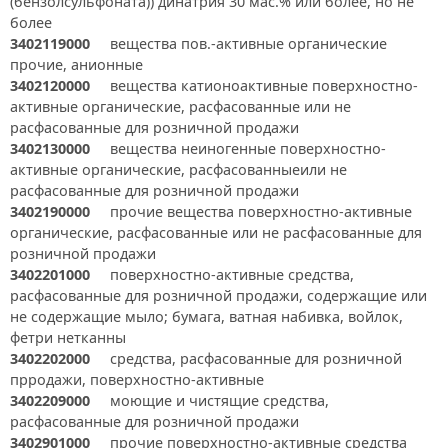
(бензолсульфоната)) динатрия 30 мас.% или более, но не
более
3402119000
вещества пов.-активные органические
прочие, анионные
3402120000
вещества катионоактивные поверхностно-
активные органические, расфасованные или не
расфасованные для розничной продажи
3402130000
вещества неиногенные поверхностно-
активные органические, расфасованныеили не
расфасованные для розничной продажи
3402190000
прочие вещества поверхностно-активные
органические, расфасованные или не расфасованные для
розничной продажи
3402201000
поверхностно-активные средства,
расфасованные для розничной продажи, содержащие или
не содержащие мыло; бумага, ватная набивка, войлок,
фетри нетканны
3402202000
средства, расфасованные для розничной
прродажи, поверхностно-активные
3402209000
моющие и чистящие средства,
расфасованные для розничной продажи
3402901000
прочие поверхностно-активные средства