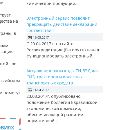
и,
химической продукции.…
твует.
Электронный сервис позволит
ества на
прекращать действие деклараций
соответствия
раны, в
16.05.2017
С 20.04.2017 г. на сайте
ниям
Росаккредитации (fsa.gov.ru) начал
изацию
функционировать электронный…
ятой во
Актуализированы коды ТН ВЭД для
СИЗ, тракторов и колесных
оссийском
транспортных средств
14.04.2017
и помогут
23.03.2017г. опубликовано
положение Коллегии Евразийской
экономической комиссии,
обеспечивающей развитие
нормативной…
ОВИЯХ