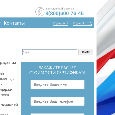
Бесплатный звонок
8(800)600-76-45
Контакты
Коды ОКП
Коды ТНВЭД
ерждения
ЗАКАЖИТЕ РАСЧЕТ
СТОИМОСТИ СЕРТИФИКАТА
ия
рмины, а
 к
одержит
спеха.
анизацией