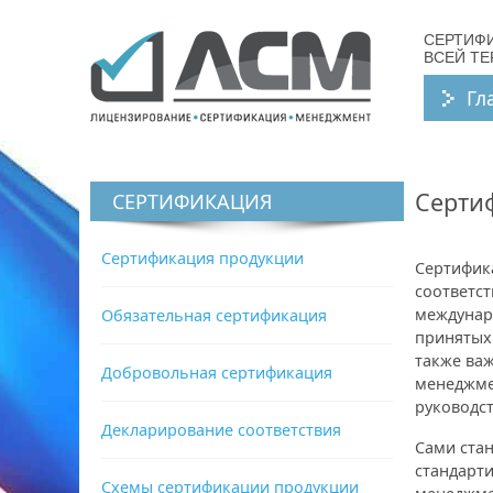
СЕРТИФ
ВСЕЙ Т
Гл
Серти
СЕРТИФИКАЦИЯ
Сертификация продукции
Сертифик
соответс
междунар
Обязательная сертификация
принятых 
также ва
Добровольная сертификация
менеджме
руководст
Декларирование соответствия
Сами ста
стандарти
Схемы сертификации продукции