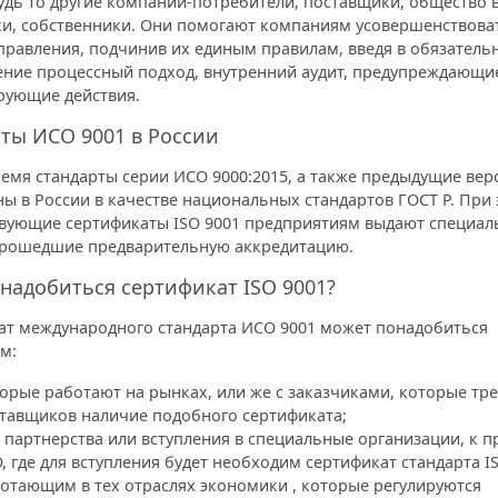
будь то другие компании-потребители, поставщики, общество 
ки, собственники. Они помогают компаниям усовершенствова
правления, подчинив их единым правилам, введя в обязатель
ение процессный подход, внутренний аудит, предупреждающи
рующие действия.
ты ИСО 9001 в России
емя стандарты серии ИСО 9000:2015, а также предыдущие вер
ы в России в качестве национальных стандартов ГОСТ Р. При
твующие сертификаты ISO 9001 предприятиям выдают специа
прошедшие предварительную аккредитацию.
надобиться сертификат ISO 9001?
ат международного стандарта ИСО 9001 может понадобиться
м:
орые работают на рынках, или же с заказчиками, которые тре
тавщиков наличие подобного сертификата;
 партнерства или вступления в специальные организации, к п
, где для вступления будет необходим сертификат стандарта I
отающим в тех отраслях экономики , которые регулируются