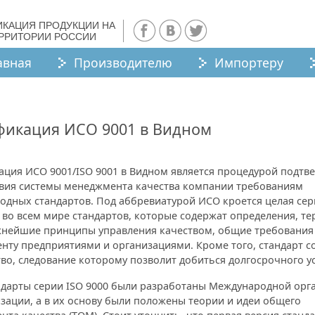
ИКАЦИЯ ПРОДУКЦИИ НА
ЕРРИТОРИИ РОССИИ
авная
Производителю
Импортеру
фикация ИСО 9001 в Видном
ация ИСО 9001/ISO 9001 в Видном является процедурой подтв
твия системы менеджмента качества компании требованиям
одных стандартов. Под аббревиатурой ИСО кроется целая сер
во всем мире стандартов, которые содержат определения, те
жнейшие принципы управления качеством, общие требования
нту предприятиями и организациями. Кроме того, стандарт с
во, следование которому позволит добиться долгосрочного у
ндарты серии ISO 9000 были разработаны Международной орг
зации, а в их основу были положены теории и идеи общего