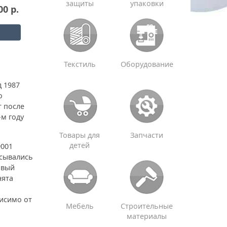
защиты
упаковки
00 р.
Текстиль
Оборудование
д 1987
о
т после
-м году
Товары для
Запчасти
детей
9001
исывались
овый
нята
исимо от
Мебель
Строительные
материалы