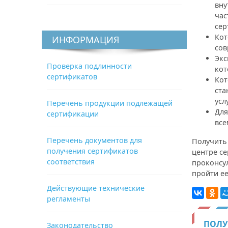
вну
час
сер
Кот
ИНФОРМАЦИЯ
сов
Экс
Проверка подлинности
кот
сертификатов
Кот
ста
усл
Перечень продукции подлежащей
Для
сертификации
все
Перечень документов для
Получить
получения сертификатов
центре с
соответствия
проконсу
пройти е
Действующие технические
регламенты
ПОЛУ
Законодательство