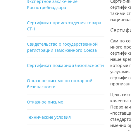
Сертифик
Экспертное заключение
сертифика
Роспотребнадзора
такими ст
национал
Сертификат происхождения товара
СТ-1
Сертифи
Сам по се
Свидетельство о государственной
иного про
регистрации Таможенного Союза
сертифик
наше вре
Сертификат пожарной безопасности
которые 
услугами.
сертифик
Отказное письмо по пожарной
прописан
безопасности
Цель сис
качества 
Отказное письмо
Первонач
«поставщи
Технические условия
стандарто
именно о