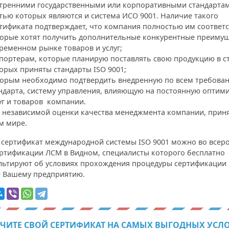
тренними государственными или корпоративными стандартам
тью которых являются и система ИСО 9001. Наличие такого
тификата подтверждает, что компания полностью им соответс
орые хотят получить дополнительные конкурентные преимущ
ременном рынке товаров и услуг;
портерам, которые планирую поставлять свою продукцию в ст
орых приняты стандарты ISO 9001;
орым необходимо подтвердить внедренную по всем требова
ндарта, систему управления, влияющую на постоянную оптим
уг и товаров компании.
 независимой оценки качества менеджмента компании, прин
м мире.
 сертификат международной системы ISO 9001 можно во всер
ертификации ЛСМ в Видном, специалисты которого бесплатно
льтируют об условиях прохождения процедуры сертификации 
е Вашему предприятию.
ЧИТЕ СВОЙ СЕРТИФИКАТ НА САМЫХ ВЫГОДНЫХ УСЛ