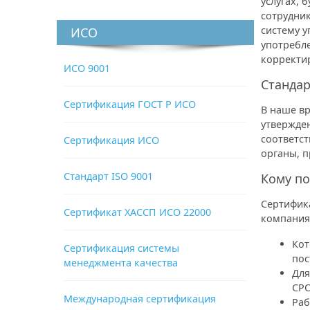
услугах, 
сотрудни
систему у
ИСО
употребл
корректи
ИСО 9001
Стандар
Сертификация ГОСТ Р ИСО
В наше вр
утвержден
соответс
Сертификация ИСО
органы, 
Стандарт ISO 9001
Кому по
Сертифик
Сертификат ХАССП ИСО 22000
компания
Кот
Сертификация системы
пос
менеджмента качества
Для
СРО
Международная сертификация
Раб