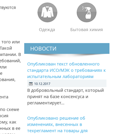
твуются
Одежда
Бытовая химия
 того или
НОВОСТИ
 Такой
мпании. В
ебований,
Опубликован текст обновленного
или
стандарта ИСО/МЭК о требованиях к
ие
испытательным лабораториям
ования,
10.12.2017
В добровольный стандарт, который
принят на базе консенсуса и
ента
регламентирует…
по схеме
рсия
Опубликовано решение об
ому, как
изменениях, внесенных в
нных в ее
техрегламент на товары для