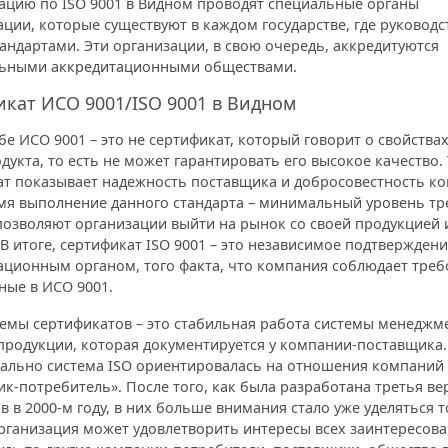
ацию по ISO 9001 в Видном проводят специальные органы
ции, которые существуют в каждом государстве, где руководс
андартами. Эти организации, в свою очередь, аккредитуются
ьными аккредитационными обществами.
кат ИСО 9001/ISO 9001 в Видном
бе ИСО 9001 – это не сертификат, который говорит о свойствах
дукта, то есть не может гарантировать его высокое качество.
ат показывает надежность поставщика и добросовестность ко
мя выполнение данного стандарта – минимальный уровень тр
позволяют организации выйти на рынок со своей продукцией 
 В итоге, сертификат ISO 9001 – это независимое подтвержден
ационным органом, того факта, что компания соблюдает треб
ные в ИСО 9001.
темы сертификатов – это стабильная работа системы менеджм
продукции, которая документируется у компании-поставщика.
ально система ISO ориентировалась на отношения компаний 
к-потребитель». После того, как была разработана третья ве
в в 2000-м году, в них больше внимания стало уже уделяться т
рганизация может удовлетворить интересы всех заинтересова