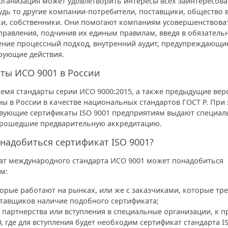
рганизация может удовлетворить интересы всех заинтересова
будь то другие компании-потребители, поставщики, общество 
ки, собственники. Они помогают компаниям усовершенствова
правления, подчинив их единым правилам, введя в обязатель
ение процессный подход, внутренний аудит, предупреждающи
рующие действия.
ты ИСО 9001 в России
емя стандарты серии ИСО 9000:2015, а также предыдущие вер
ы в России в качестве национальных стандартов ГОСТ Р. При
твующие сертификаты ISO 9001 предприятиям выдают специа
прошедшие предварительную аккредитацию.
надобиться сертификат ISO 9001?
ат международного стандарта ИСО 9001 может понадобиться
м:
орые работают на рынках, или же с заказчиками, которые тре
тавщиков наличие подобного сертификата;
 партнерства или вступления в специальные организации, к п
, где для вступления будет необходим сертификат стандарта I