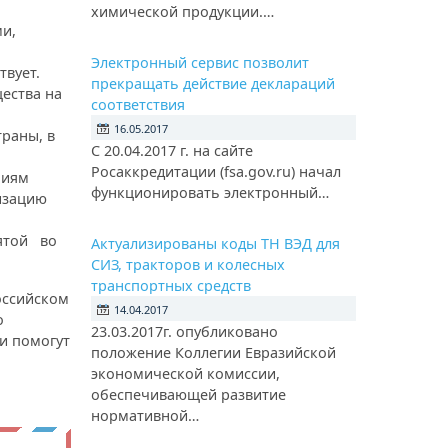
химической продукции.…
и,
Электронный сервис позволит
твует.
прекращать действие деклараций
ества на
соответствия
16.05.2017
раны, в
С 20.04.2017 г. на сайте
Росаккредитации (fsa.gov.ru) начал
ниям
функционировать электронный…
изацию
ятой во
Актуализированы коды ТН ВЭД для
СИЗ, тракторов и колесных
транспортных средств
оссийском
14.04.2017
о
23.03.2017г. опубликовано
и помогут
положение Коллегии Евразийской
экономической комиссии,
обеспечивающей развитие
нормативной…