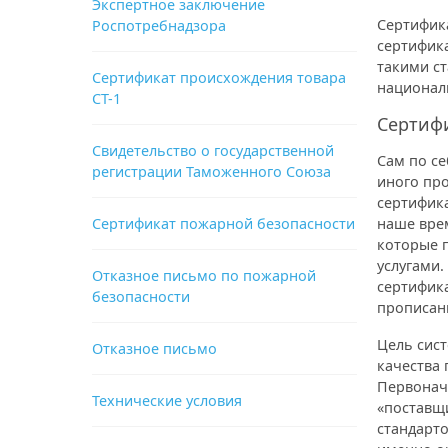
Экспертное заключение
Сертифик
Роспотребнадзора
сертифика
такими ст
Сертификат происхождения товара
национал
СТ-1
Сертифи
Свидетельство о государственной
Сам по се
регистрации Таможенного Союза
иного про
сертифик
Сертификат пожарной безопасности
наше вре
которые 
услугами.
Отказное письмо по пожарной
сертифик
безопасности
прописан
Цель сис
Отказное письмо
качества 
Первонач
Технические условия
«поставщи
стандарто