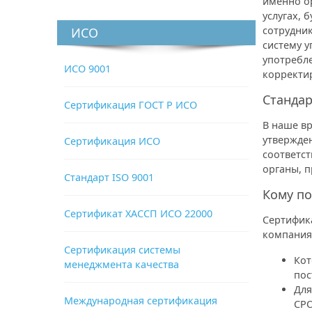
именно о
услугах, 
сотрудни
ИСО
систему у
употребл
ИСО 9001
корректи
Стандар
Сертификация ГОСТ Р ИСО
В наше вр
утвержден
Сертификация ИСО
соответс
органы, 
Стандарт ISO 9001
Кому по
Сертификат ХАССП ИСО 22000
Сертифик
компания
Сертификация системы
Кот
менеджмента качества
пос
Для
Международная сертификация
СРО