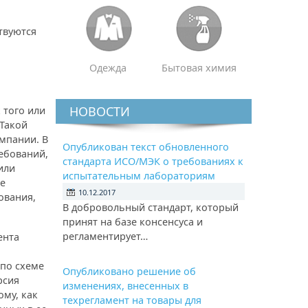
твуются
Одежда
Бытовая химия
НОВОСТИ
 того или
 Такой
мпании. В
Опубликован текст обновленного
ебований,
стандарта ИСО/МЭК о требованиях к
или
испытательным лабораториям
ие
10.12.2017
ования,
В добровольный стандарт, который
принят на базе консенсуса и
регламентирует…
ента
по схеме
Опубликовано решение об
рсия
изменениях, внесенных в
ому, как
техрегламент на товары для