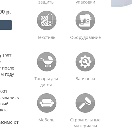
защиты
упаковки
00 р.
Текстиль
Оборудование
д 1987
о
т после
-м году
Товары для
Запчасти
детей
9001
исывались
овый
нята
Мебель
Строительные
исимо от
материалы