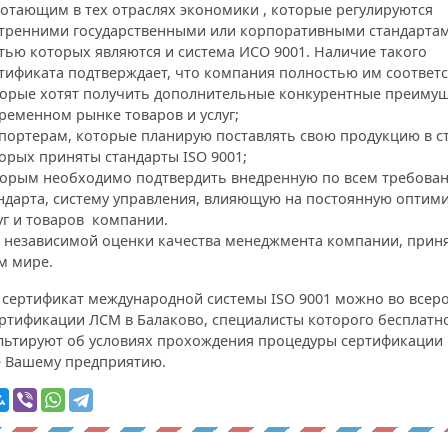
отающим в тех отраслях экономики , которые регулируются
тренними государственными или корпоративными стандартам
тью которых являются и система ИСО 9001. Наличие такого
тификата подтверждает, что компания полностью им соответс
орые хотят получить дополнительные конкурентные преимущ
ременном рынке товаров и услуг;
портерам, которые планирую поставлять свою продукцию в ст
орых приняты стандарты ISO 9001;
орым необходимо подтвердить внедренную по всем требова
ндарта, систему управления, влияющую на постоянную оптим
уг и товаров компании.
 независимой оценки качества менеджмента компании, прин
м мире.
 сертификат международной системы ISO 9001 можно во всер
ертификации ЛСМ в Балаково, специалисты которого бесплатн
льтируют об условиях прохождения процедуры сертификации 
е Вашему предприятию.