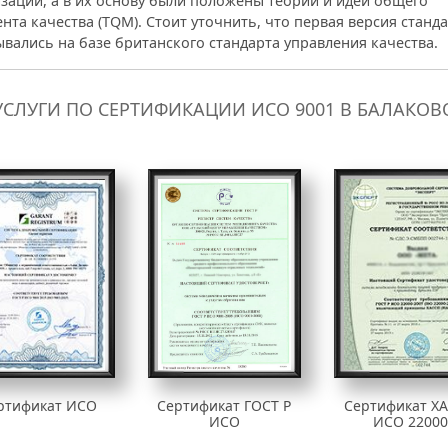
зации, а в их основу были положены теории и идеи общего
та качества (TQM). Стоит уточнить, что первая версия станд
вались на базе британского стандарта управления качества.
УСЛУГИ ПО СЕРТИФИКАЦИИ ИСО 9001 В БАЛАКОВ
ртификат ИСО
Сертификат ГОСТ Р
Сертификат Х
ИСО
ИСО 22000