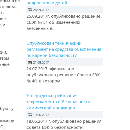
нных в ее
подростков и детей
в целом,
28.09.2017
ть
25.09.2017г. опубликовано решение
ное
СЕЭК № 51 об изменениях,
е и
внесенных в…
Опубликован технический
регламент на средства обеспечения
сии,
пожарной безопасности
 этом
21.08.2017
льные
24.07.2017 официально
опубликовано решение Совета ЕЭК
№ 40, в котором…
Утверждены требования
техрегламента о безопасности
химической продукции
буют у
19.06.2017
римеру,
18.05.2017 г. опубликовано решения
SO;
Совета ЕЭК о безопасности