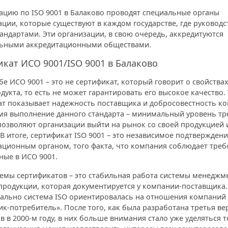
ацию по ISO 9001 в Балаково проводят специальные органы
ции, которые существуют в каждом государстве, где руководс
андартами. Эти организации, в свою очередь, аккредитуются
ьными аккредитационными обществами.
кат ИСО 9001/ISO 9001 в Балаково
бе ИСО 9001 – это не сертификат, который говорит о свойствах
дукта, то есть не может гарантировать его высокое качество.
ат показывает надежность поставщика и добросовестность ко
мя выполнение данного стандарта – минимальный уровень тр
позволяют организации выйти на рынок со своей продукцией 
 В итоге, сертификат ISO 9001 – это независимое подтвержден
ационным органом, того факта, что компания соблюдает треб
ные в ИСО 9001.
темы сертификатов – это стабильная работа системы менеджм
продукции, которая документируется у компании-поставщика.
ально система ISO ориентировалась на отношения компаний 
к-потребитель». После того, как была разработана третья ве
в в 2000-м году, в них больше внимания стало уже уделяться т