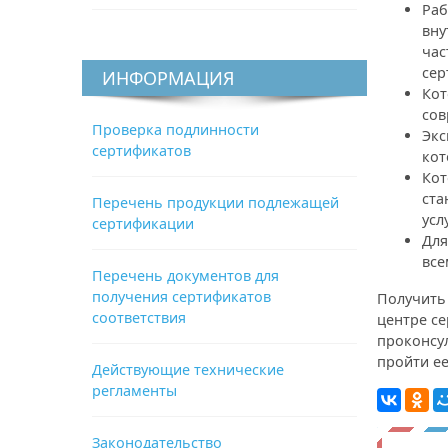
Раб
вну
час
сер
ИНФОРМАЦИЯ
Кот
сов
Проверка подлинности
Экс
сертификатов
кот
Кот
ста
Перечень продукции подлежащей
усл
сертификации
Для
все
Перечень документов для
получения сертификатов
Получить
соответствия
центре с
проконсу
пройти е
Действующие технические
регламенты
Законодательство