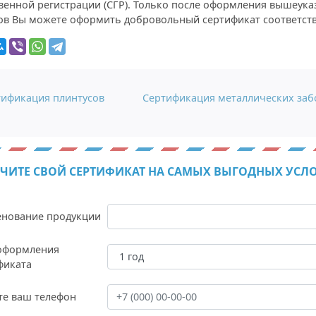
венной регистрации (СГР). Только после оформления вышеук
ов Вы можете оформить добровольный сертификат соответств
гация по записям
ификация плинтусов
Сертификация металлических за
ЧИТЕ СВОЙ СЕРТИФИКАТ НА САМЫХ ВЫГОДНЫХ УСЛ
нование продукции
оформления
фиката
те ваш телефон