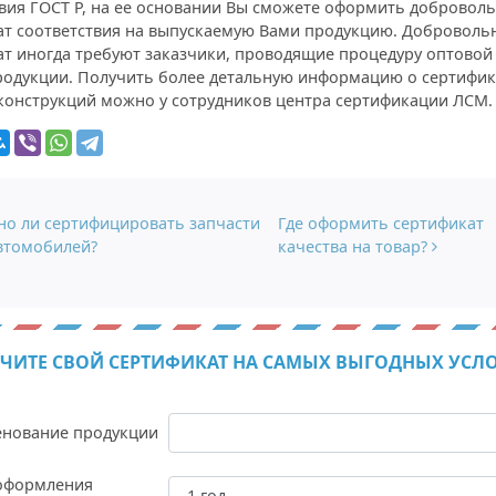
твия ГОСТ Р, на ее основании Вы сможете оформить добровол
ат соответствия на выпускаемую Вами продукцию. Доброволь
ат иногда требуют заказчики, проводящие процедуру оптовой
родукции. Получить более детальную информацию о сертифи
конструкций можно у сотрудников центра сертификации ЛСМ.
гация по записям
о ли сертифицировать запчасти
Где оформить сертификат
втомобилей?
качества на товар?
ЧИТЕ СВОЙ СЕРТИФИКАТ НА САМЫХ ВЫГОДНЫХ УСЛ
нование продукции
оформления