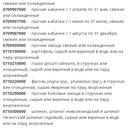
свежие или охлажденные
0709907500
прочие кабачки с 1 апреля по 31 мая, свежие
или охлажденные
0709907700
прочие кабачки с 1 июня по 31 июля, свежие
или охлажденные
0709907900
прочие кабачки с 1 августа по 31 декабря,
свежие или охлажденные
0709909000
прочие овощи свежие или охлажденные
0710100000
картофель сырой или вареный в воде или на
пару, мороженый
0710210000
горох (pisum sativum), в стручках или
очищенный, сырой или вареный в воде или на пару,
мороженый
0710220000
фасоль (vigna spp., phaseolus spp.), в стручках
или очищенная, сырая ивареная на пару, мороженая
0710290000
прочие бобовые овощи в стручках или
очищенные, сырые или вареные в воде или на пару,
мороженные
0710300000
шпинат, шпинат новозеландский и шпинат
гигантский (шпинат садовый), сырые или вареные в воде
или на пару, мороженые