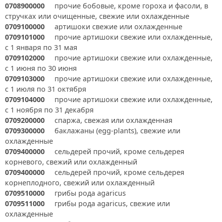
0708900000
прочие бобовые, кроме гороха и фасоли, в
стручках или очищенные, свежие или охлажденные
0709100000
артишоки свежие или охлажденные
0709101000
прочие артишоки свежие или охлажденные,
с 1 января по 31 мая
0709102000
прочие артишоки свежие или охлажденные,
с 1 июня по 30 июня
0709103000
прочие артишоки свежие или охлажденные,
с 1 июля по 31 октября
0709104000
прочие артишоки свежие или охлажденные,
с 1 ноября по 31 декабря
0709200000
спаржа, свежая или охлажденная
0709300000
баклажаны (egg-plants), свежие или
охлажденные
0709400000
сельдерей прочий, кроме сельдерея
корневого, свежий или охлажденный
0709400000
сельдерей прочий, кроме сельдерея
корнеплодного, свежий или охлажденный
0709510000
грибы рода agaricus
0709511000
грибы рода agaricus, свежие или
охлажденные