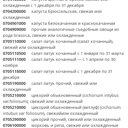
охлажденная с 1 декабря по 31 декабря
0704200000
капуста брюссельская, свежая или
охлажденная
0704901000
капуста белокачанная и краснокачанная
0704909000
прочие аналогичные съедобные овощи из
рода brassica, свежие или охлажденные
0705110000
салат-латук кочанный (салат кочанный),
свежий или охлажденный
0705110500
салат-латук кочанный с 1 января по 31 марта
0705111000
салат-латук кочанный — с 1 апреля по 30
ноября
0705118000
салат-латук кочанный с 1 декабря по 31
декабря
0705190000
салат-латук прочий, свежий или
охлажденный
0705210000
цикорий обыкновенный (cichorium intybus
var.foliosum), свежий или охлажденный
0705210000
цикорий обыкновенный (витлуф) (cichorium
intubus var foliosum), свежийили охлажденный
0705290000
цикорий прочий, свежий или охлажденный
0706100000
морковь и репа, свежие или охлажденные