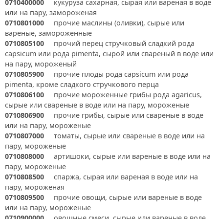
0710400000
кукуруза сахарная, сырая или вареная в воде
или на пару, замороженая
0710801000
прочие маслины (оливки), сырые или
вареные, замороженные
0710805100
прочий перец стручковый сладкий рода
capsicum или рода pimenta, сырой или свареный в воде или
на пару, мороженый
0710805900
прочие плоды рода capsicum или рода
pimenta, кроме сладкого стручкового перца
0710806100
прочие мороженные грибы рода agaricus,
сырые или свареные в воде или на пару, мороженые
0710806900
прочие грибы, сырые или свареные в воде
или на пару, мороженые
0710807000
томаты, сырые или свареные в воде или на
пару, мороженые
0710808000
артишоки, сырые или вареные в воде или на
пару, мороженые
0710808500
спаржа, сырая или вареная в воде или на
пару, мороженая
0710809500
прочие овощи, сырые или вареные в воде
или на пару, мороженые
0710900000
овощные смеси, сырые или вареные в воде