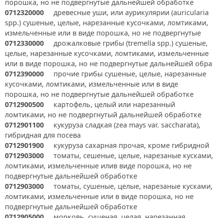
порошка, но не подвергнутые дальнейшей обработке
0712320000
древесные уши, или аурикулярии (auricularia
spp.) сушеные, целые, нарезанные кусочками, ломтиками,
измельченные или в виде порошка, но не подвергнутые
0712330000
дрожалковые грибы (tremella spp.) сушеные,
целые, нарезанные кусочками, ломтиками, измельченные
или в виде порошка, но не подвергнутые дальнейшей обра
0712390000
прочие грибы сушеные, целые, нарезанные
кусочками, ломтиками, измельченные или в виде
порошка, но не подвергнутые дальнейшей обработке
0712900500
картофель, целый или нарезанный
ломтиками, но не подвергнутый дальнейшей обработке
0712901100
кукуруза сладкая (zea mays var. saccharata),
гибридная для посева
0712901900
кукуруза сахарная прочая, кроме гибридной
0712903000
томаты, сешеные, целые, нарезаные кусками,
ломтиками, измельченные илив виде порошка, но не
подвергнутые дальнейшей обработке
0712903000
томаты, сушеные, целые, нарезаные кусками,
ломтиками, измельченные или в виде порошка, но не
подвергнутые дальнейшей обработке
0712905000
морковь, сушеная, целая, нарезанная