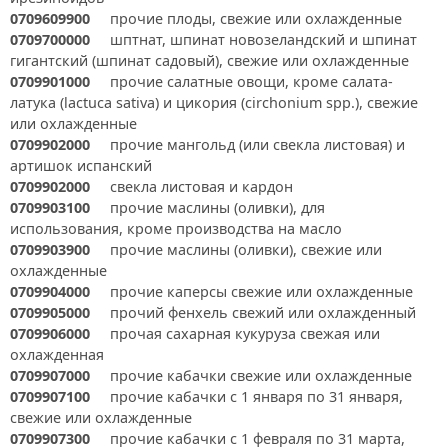
0709609900
прочие плоды, свежие или охлажденные
0709700000
шптнат, шпинат новозеландский и шпинат
гигантский (шпинат садовый), свежие или охлажденные
0709901000
прочие салатные овощи, кроме салата-
латука (lactuca sativa) и цикория (circhonium spp.), свежие
или охлажденные
0709902000
прочие мангольд (или свекла листовая) и
артишок испанский
0709902000
свекла листовая и кардон
0709903100
прочие маслины (оливки), для
использования, кроме производства на масло
0709903900
прочие маслины (оливки), свежие или
охлажденные
0709904000
прочие каперсы свежие или охлажденные
0709905000
прочий фенхель свежий или охлажденный
0709906000
прочая сахарная кукуруза свежая или
охлажденная
0709907000
прочие кабачки свежие или охлажденные
0709907100
прочие кабачки с 1 января по 31 января,
свежие или охлажденные
0709907300
прочие кабачки с 1 февраля по 31 марта,