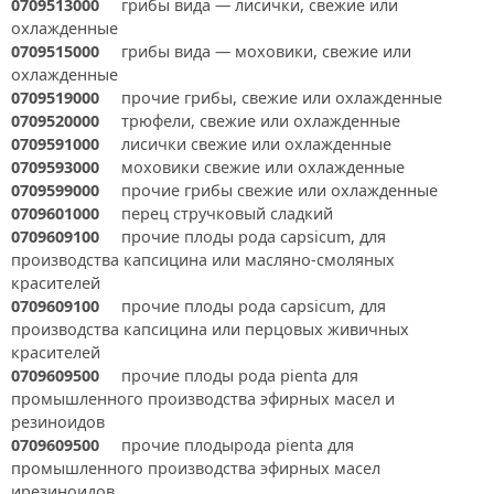
0709513000
грибы вида — лисички, свежие или
охлажденные
0709515000
грибы вида — моховики, свежие или
охлажденные
0709519000
прочие грибы, свежие или охлажденные
0709520000
трюфели, свежие или охлажденные
0709591000
лисички свежие или охлажденные
0709593000
моховики свежие или охлажденные
0709599000
прочие грибы свежие или охлажденные
0709601000
перец стручковый сладкий
0709609100
прочие плоды рода capsicum, для
производства капсицина или масляно-смоляных
красителей
0709609100
прочие плоды рода capsicum, для
производства капсицина или перцовых живичных
красителей
0709609500
прочие плоды рода pienta для
промышленного производства эфирных масел и
резиноидов
0709609500
прочие плодырода pienta для
промышленного производства эфирных масел
ирезиноидов