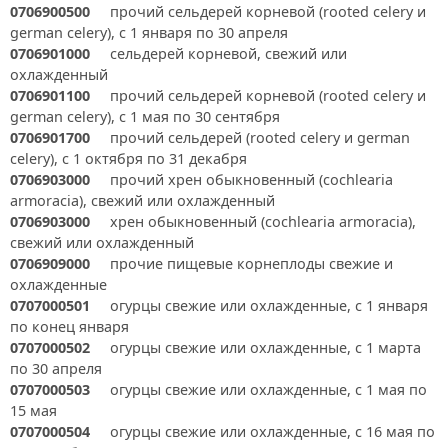
0706900500
прочий сельдерей корневой (rooted celery и
german celery), с 1 января по 30 апреля
0706901000
сельдерей корневой, свежий или
охлажденный
0706901100
прочий сельдерей корневой (rooted celery и
german celery), с 1 мая по 30 сентября
0706901700
прочий сельдерей (rooted celery и german
celery), с 1 октября по 31 декабря
0706903000
прочий хрен обыкновенный (cochlearia
armoracia), свежий или охлажденный
0706903000
хрен обыкновенный (cochlearia armoracia),
свежий или охлажденный
0706909000
прочие пищевые корнеплоды свежие и
охлажденные
0707000501
огурцы свежие или охлажденные, с 1 января
по конец января
0707000502
огурцы свежие или охлажденные, с 1 марта
по 30 апреля
0707000503
огурцы свежие или охлажденные, с 1 мая по
15 мая
0707000504
огурцы свежие или охлажденные, с 16 мая по