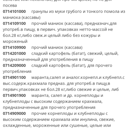
посева
0714101000
гранулы из муки грубого и тонкого помола из
маниока (кассавы)
0714109100
прочий маниок (кассава), предназнач.для
употреб.в пищу, в первич. упаковках нетто-массой не
бол.28 кг,либо свеж.и целый либо без кожуры и
мороженый
0714109900
прочий маниок (кассава)
0714201000
сладкий картофель (батат), свежий, целый,
предназначенный для употребления в пищу
0714209000
сладкий картофель (батат), для прочего
употребления
0714901100
маранта,салеп и аналог.корнепл.и клубнепл.с
выс.содерж.крахмала предназ. для употреб.в пищу,в
первич.упаковках не бол.28 кг,либо свежие и целые, либ
0714901900
маранта, салеп и др. корнеплоды и
клубнеплоды с высоким содержанием крахмала,
предназначенные для прочего употребления
0714909000
прочие корнеплоды и клубнеплоды с
высоким содержанием крахмала или инулина, свежие,
охлажденные, мороженные или сушеные, целые или