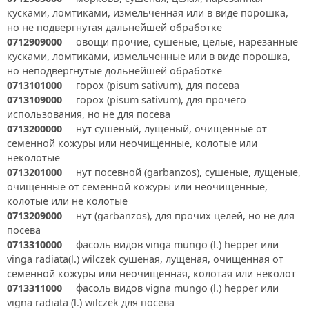
кусками, ломтиками, измельченная или в виде порошка,
но не подвергнутая дальнейшей обработке
0712909000
овощи прочие, сушеные, целые, нарезанные
кусками, ломтиками, измельченные или в виде порошка,
но неподвергнутые дольнейшей обработке
0713101000
горох (pisum sativum), для посева
0713109000
горох (pisum sativum), для прочего
использования, но не для посева
0713200000
нут сушеный, лущеный, очищенные от
семенной кожуры или неочищенные, колотые или
неколотые
0713201000
нут посевной (garbanzos), сушеные, лущеные,
очищенные от семенной кожуры или неочищенные,
колотые или не колотые
0713209000
нут (garbanzos), для прочих целей, но не для
посева
0713310000
фасоль видов vinga mungo (l.) hepper или
vinga radiata(l.) wilczek сушеная, лущеная, очищенная от
семенной кожуры или неочищенная, колотая или неколот
0713311000
фасоль видов vigna mungo (l.) hepper или
vigna radiata (l.) wilczek для посева