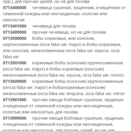
spp.), для прочих целей, но не для посева
0713400000
чечевица сушеная, лущенная, очищенная от
семенной кожуры или неочищенная, колотая или
неколотая
0713401000
чечевица для посева
0713409000
прочая чечевица, но не для посева
0713500000
бобы кормовые, или конские,
крупносеменные (vicia faba var. major) и бобы кормовые,
или конские, мелкосеменные (vicia faba var. equina, vicia
faba var
0713501000
кормовые бобы (конские) крупносеменные
(vicia faba var. major) и бобы кормовые (конские)
мелкосеменные (vicia faba var. equina, vicia faba var. minor)
0713509000
кормовые бобы (конские) крупносеменные
(vincia faba var. major) и бобыкормовые (конские)
мелкосеменные (vicia faba var. enquina, vicia faba var. minor
0713901000
прочие овощи бобовые сушеные, лущеные,
очищенные от семенной кожуры или неочищенные,
колотые или неколотые, для посева
0713909000
прочие овощи бобовые сушеные, лущеные,
очищенные от семенной кожуры или неочищенные,
колотые или неколотые, для прочих целей, но не для