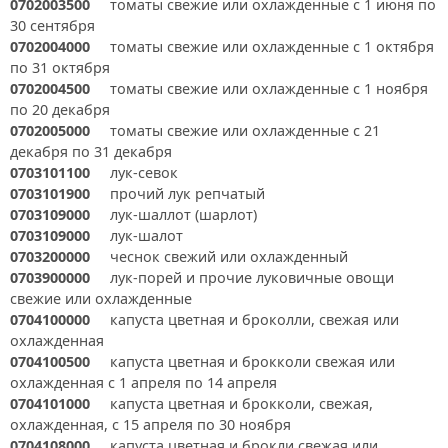
0702003500
томаты свежие или охлажденные с 1 июня по
30 сентября
0702004000
томаты свежие или охлажденные с 1 октября
по 31 октября
0702004500
томаты свежие или охлажденные с 1 ноября
по 20 декабря
0702005000
томаты свежие или охлажденные с 21
декабря по 31 декабря
0703101100
лук-cевок
0703101900
прочий лук репчатый
0703109000
лук-шаллот (шарлот)
0703109000
лук-шалот
0703200000
чеснок свежий или охлажденный
0703900000
лук-порей и прочие луковичные овощи
свежие или охлажденные
0704100000
капуста цветная и броколли, свежая или
охлажденная
0704100500
капуста цветная и брокколи свежая или
охлажденная с 1 апреля по 14 апреля
0704101000
капуста цветная и брокколи, свежая,
охлажденная, с 15 апреля по 30 ноября
0704108000
капуста цветная и брокли свежая или