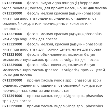
0713319000
фасоль видов vigna mungo (l.) hepper или
vigna radiata (l.) wilczek, для прочих целей, но не для посева
0713320000
фасоль мелкая красная (адзуки)(phaseolus
или vinga angularis) сушеная, лущеная, очищенная от
семенной кожуры или неочищенные, колотые или
неколотые
0713321000
фасоль мелкая красная (адзуки) (phaseolus
или vinga angularis), для посева
0713329000
фасоль мелкая, красная (адзуки) (phaseolus
или vinga angularis), для прочих целей, но не для посева
0713331000
фасоль обыкновенная, включая белую
мелкосеменную фасоль (phaseolus vulgaris), для посева
0713339000
фасоль обыкновенная, включая белую
мелкосеменную фасоль (phaseolus vulgaris), прочих целей,
но не для посева
0713390000
прочая фасоль (vinga spp., phaseolus spp.)
сушеная, лущенная очищенная от семенной кожуры или
неочищенная, колотая или неколотая
0713391000
прочая фасоль видов (vigna spp., phaseolus
spp.), для посева
0713399000
прочая фасоль видов (vinga spp., phaseolus