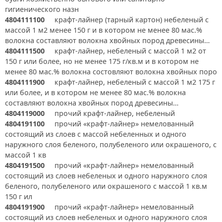
гигиенического назн
4804111100
крафт-лайнер (тарный картон) небеленый с
массой 1 м2 менее 150 г и в котором не менее 80 мас.%
волокна составляют волокна хвойных пород древесины…
4804111500
крафт-лайнер, небеленый с массой 1 м2 от
150 г или более, но не менее 175 г/кв.м и в котором не
менее 80 мас.% волокна состовляют волокна хвойных поро
4804111900
крафт-лайнер, небеленый с массой 1 м2 175 г
или более, и в котором не менее 80 мас.% волокна
составляют волокна хвойных пород древесины…
4804119000
прочий крафт-лайнер, небеленый
4804191100
прочий «крафт-лайнер» немелованный
состоящий из слоев с массой небеленных и одного
наружного слоя беленого, полубеленого или окрашеного, с
массой 1 кв
4804191500
прочий «крафт-лайнер» немелованный
состоящий из слоев небеленых и одного наружного слоя
беленого, полубеленого или окрашеного с массой 1 кв.м
150 г ил
4804191900
прочий «крафт-лайнер» немелованный
состоящий из слоев небеленых и одного наружного слоя