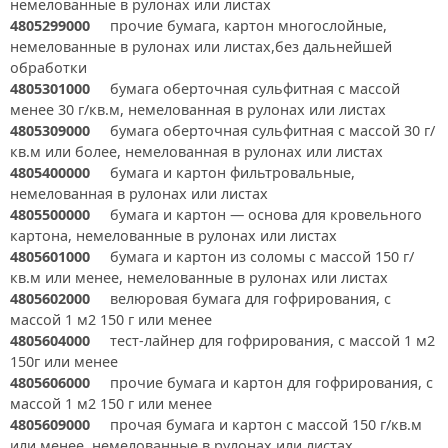
немелованные в рулонах или листах
4805299000
прочие бумага, картон многослойные,
немелованные в рулонах или листах,без дальнейшей
обработки
4805301000
бумага оберточная сульфитная с массой
менее 30 г/кв.м, немелованная в рулонах или листах
4805309000
бумага оберточная сульфитная с массой 30 г/
кв.м или более, немелованная в рулонах или листах
4805400000
бумага и картон фильтровальные,
немелованная в рулонах или листах
4805500000
бумага и картон — основа для кровельного
картона, немелованные в рулонах или листах
4805601000
бумага и картон из соломы с массой 150 г/
кв.м или менее, немелованные в рулонах или листах
4805602000
велюровая бумага для гофрирования, с
массой 1 м2 150 г или менее
4805604000
тест-лайнер для гофрирования, с массой 1 м2
150г или менее
4805606000
прочие бумага и картон для гофрирования, с
массой 1 м2 150 г или менее
4805609000
прочая бумага и картон с массой 150 г/кв.м
или менее, немелованные в рулонах или листах