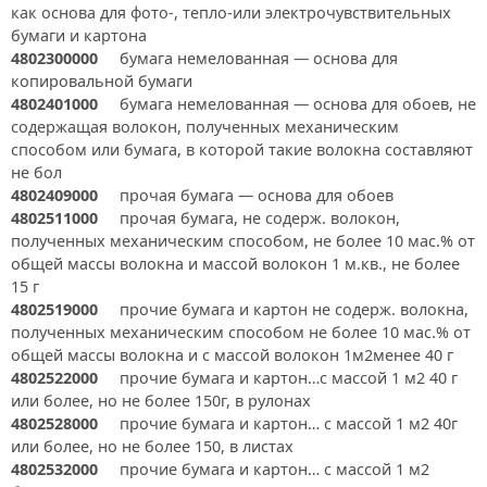
как основа для фото-, тепло-или электрочувствительных
бумаги и картона
4802300000
бумага немелованная — основа для
копировальной бумаги
4802401000
бумага немелованная — основа для обоев, не
содержащая волокон, полученных механическим
способом или бумага, в которой такие волокна составляют
не бол
4802409000
прочая бумага — основа для обоев
4802511000
прочая бумага, не содерж. волокон,
полученных механическим способом, не более 10 мас.% от
общей массы волокна и массой волокон 1 м.кв., не более
15 г
4802519000
прочие бумага и картон не содерж. волокна,
полученных механическим способом не более 10 мас.% от
общей массы волокна и с массой волокон 1м2менее 40 г
4802522000
прочие бумага и картон…с массой 1 м2 40 г
или более, но не более 150г, в рулонах
4802528000
прочие бумага и картон… с массой 1 м2 40г
или более, но не более 150, в листах
4802532000
прочие бумага и картон… с массой 1 м2