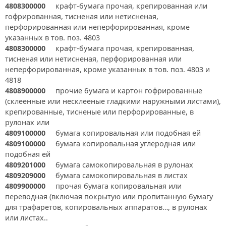
4808300000
крафт-бумага прочая, крепированная или
гофрированная, тисненая или нетисненая,
перфорированная или неперфорированная, кроме
указанных в тов. поз. 4803
4808300000
крафт-бумага прочая, крепированная,
тисненая или нетисненая, перфорированная или
неперфорированная, кроме указанных в тов. поз. 4803 и
4818
4808900000
прочие бумага и картон гофрированные
(склеенные или несклееные гладкими наружными листами),
крепированные, тисненые или перфорированные, в
рулонах или
4809100000
бумага копировальная или подобная ей
4809100000
бумага копировальная углеродная или
подобная ей
4809201000
бумага самокопировальная в рулонах
4809209000
бумага самокопировальная в листах
4809900000
прочая бумага копировальная или
переводная (включая покрытую или пропитанную бумагу
для трафаретов, копировальных аппаратов…, в рулонах
или листах..