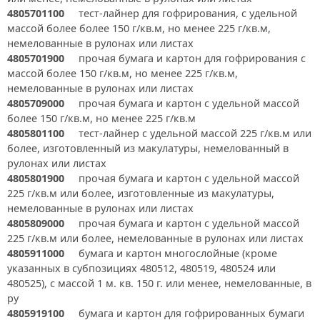
4805701100
тест-лайнер для гофрирования, с удельной
массой более более 150 г/кв.м, но менее 225 г/кв.м,
немелованные в рулонах или листах
4805701900
прочая бумага и картон для гофрирования с
массой более 150 г/кв.м, но менее 225 г/кв.м,
немелованные в рулонах или листах
4805709000
прочая бумага и картон с удельной массой
более 150 г/кв.м, но менее 225 г/кв.м
4805801100
тест-лайнер с удельной массой 225 г/кв.м или
более, изготовленный из макулатуры, немелованный в
рулонах или листах
4805801900
прочая бумага и картон с удельной массой
225 г/кв.м или более, изготовленные из макулатуры,
немелованные в рулонах или листах
4805809000
прочая бумага и картон с удельной массой
225 г/кв.м или более, немелованные в рулонах или листах
4805911000
бумага и картон многослойные (кроме
указанных в субпозициях 480512, 480519, 480524 или
480525), с массой 1 м. кв. 150 г. или менее, немелованные, в
ру
4805919100
бумага и картон для гофрированных бумаги