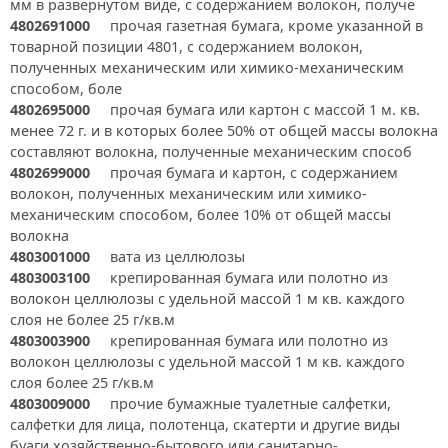
мм в развернутом виде, с содержанием волокон, получе
4802691000
прочая газетная бумага, кроме указанной в
товарной позиции 4801, с содержанием волокон,
полученных механическим или химико-механическим
способом, боле
4802695000
прочая бумага или картон с массой 1 м. кв.
менее 72 г. и в которых более 50% от общей массы волокна
составляют волокна, полученные механическим способ
4802699000
прочая бумага и картон, с содержанием
волокон, полученных механическим или химико-
механическим способом, более 10% от общей массы
волокна
4803001000
вата из целлюлозы
4803003100
крепированная бумага или полотно из
волокон целлюлозы с удельной массой 1 м кв. каждого
слоя не более 25 г/кв.м
4803003900
крепированная бумага или полотно из
волокон целлюлозы с удельной массой 1 м кв. каждого
слоя более 25 г/кв.м
4803009000
прочие бумажные туалетные салфетки,
салфетки для лица, полотенца, скатерти и другие виды
буаги хозяйственно-бытового или санитарно-