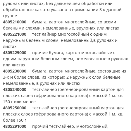
рулонах или листах, без дальнейшей обработки или
обработанные как это указано в примечании 3 к данной
группе
4805210000
бумага, картон многослойные, со всеми
белеными слоями, немелованные, врулонах или листах
4805221000
тест лайнер многослойный с одним
наружным беленым слоем, немелованный,в рулонах и
листах
4805229000
прочие бумага, картон многослойные с
одним наружным беленым слоем, немелованные в рулонах
или листах
4805230000
бумага, картон многослойные, состоящие из
3-х и более слоев, из которых 2 наружных слоя беленые,
немелованные, в рулонах или листах
4805240000
тест-лайнер (регенерированный картон для
плоских слоев гофрированного картона) с массой 1 м. кв.
150 г или менее
4805250000
тест-лайнер (регенерированный картон для
плоских слоев гофрированного картона) с массой 1 м. кв.
более 150 г
4805291000
прочий тест-лайнер, многослойный,