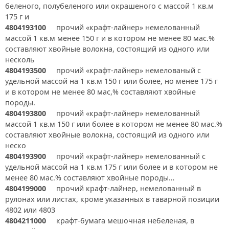
беленого, полубеленого или окрашеного с массой 1 кв.м
175 г и
4804193100
прочий «крафт-лайнер» немелованный
массой 1 кв.м менее 150 г и в котором не менее 80 мас.%
составляют хвойные волокна, состоящий из одного или
несколь
4804193500
прочий «крафт-лайнер» немелованый с
удельной массой на 1 кв.м 150 г или более, но менее 175 г
и в котором не менее 80 мас,% составляют хвойные
породы.
4804193800
прочий «крафт-лайнер» немелованный
массой 1 кв.м 150 г или более в котором не менее 80 мас.%
составляют хвойные волокна, состоящий из одного или
неско
4804193900
прочий «крафт-лайнер» немелованный с
удельной массой на 1 кв.м 175 г или более и в котором не
менее 80 мас.% составляют хвойные породы…
4804199000
прочий крафт-лайнер, немелованный в
рулонах или листах, кроме указанных в таварной позиции
4802 или 4803
4804211000
крафт-бумага мешочная небеленая, в