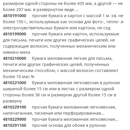
размером одной стороны не более 435 мм, а другой — не
более 297 мм. в развернутом виде …
4810191000
прочие бумага и картон с массой 1 м. кв. не
более 150 г., используемые как основа для фото-, тепло- и
электрочувствительных бумаги или картона, не сод
4810199000
прочие бумага или картон, используемые
для письма, печати или других графических целей, не
содержащие волокон, полученных механическим или
химико-меха
4810210000
бумага мелованная легкая для письма,
печати или других графических целей, полученных
механическим способом, с массой волокон составляют
более 10 мас.%
4810221000
бумага мелованная легковесная в рулонах
шириной более 15 см или в листах с размером одной
стороны более 36 см и размером другой более 15 см в
разверну
4810229100
прочая бумага мелованная легковесная,
напечатанная, тисненая или перфорированная…
4810229900
прочая бумага мелованная легковесная…
4810291100
прочие основа для обоев в рулонах