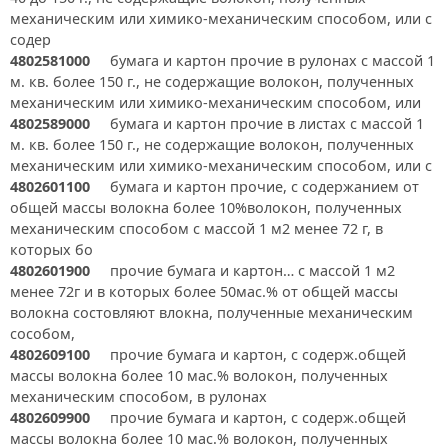
механическим или химико-механическим способом, или с
содер
4802581000
бумага и картон прочие в рулонах с массой 1
м. кв. более 150 г., не содержащие волокон, полученных
механическим или химико-механическим способом, или
4802589000
бумага и картон прочие в листах с массой 1
м. кв. более 150 г., не содержащие волокон, полученных
механическим или химико-механическим способом, или с
4802601100
бумага и картон прочие, с содержанием от
общей массы волокна более 10%волокон, полученных
механическим способом с массой 1 м2 менее 72 г, в
которых бо
4802601900
прочие бумага и картон… с массой 1 м2
менее 72г и в которых более 50мас.% от общей массы
волокна состовляют влокна, полученные механическим
сособом,
4802609100
прочие бумага и картон, с содерж.общей
массы волокна более 10 мас.% волокон, полученных
механическим способом, в рулонах
4802609900
прочие бумага и картон, с содерж.общей
массы волокна более 10 мас.% волокон, полученных