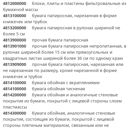
4812000000
блоки, плиты и пластины фильтровальные из
бумажной массы
4813100000
бумага папиросная, нарезанная в форме
книжечек или трубок
4813200000
бумага папиросная в рулонах шириной не
более 5 см
4813900000
прочая бумага папиросная
4813901000
прочая бумага папиросная непропитанная, в
рулонах шириной более 15 см или прямоугольных и
квадратных листах шириной более 36 см по одному краю
4813909000
прочая бумага папиросная, нарезанная или
не нарезанная по размеру, кроме нарезанной в форме
книжечек и трубок
4814100000
бумага обойная с вкраплениями
4814100000
бумага обойная тисненая
4814200000
бумага обойная и аналогичные стеновые
покрытия из бумаги, покрытой с лицевой стороны слоем
пластмассы
4814300000
бумага обойная, аналогичные стеновые
покрытия, состоящие из бумаги, покрытой с лицевой
стороны плетеным материалом, связанным или не