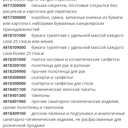
4817200000
письма-секретки, почтовые открытки без
рисунков и карточки для переписки
4817300000
коробки, сумки, записные книжки из бумаги
или картона с наборами бумажных канцелярских
принадлежностей
4818101000
бумага туалетная с удельной массой каждого
слоя 25 г/кв.м или менее
4818109000
бумага туалетная с удельной массой каждого
слоя более 25 г/кв.м
4818201000
платки носовые и косметические салфетки
4818209100
полотенца для рук в рулонах
4818209900
прочие полотенца для рук
4818300000
скатерти и салфетки
4818300000
скатерти и салфетки для стола
4818401100
гигиенические женские пакеты
4818401300
тампоны
4818401900
прочие санитарно-гигиенические изделия,
кроме полотенец и тампонов
4818409100
детские пеленки и подгузники и аналогичные
санитарно-гигиенические изделия, не расфасованные для
розничной продажи