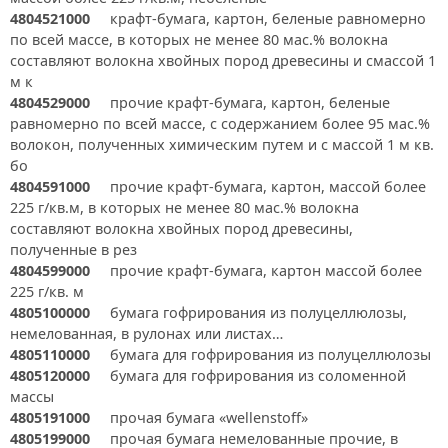
4804521000
крафт-бумага, картон, беленые равномерно
по всей массе, в которых не менее 80 мас.% волокна
составляют волокна хвойных пород древесины и смассой 1
м к
4804529000
прочие крафт-бумага, картон, беленые
равномерно по всей массе, с содержанием более 95 мас.%
волокон, полученных химическим путем и с массой 1 м кв.
бо
4804591000
прочие крафт-бумага, картон, массой более
225 г/кв.м, в которых не менее 80 мас.% волокна
составляют волокна хвойных пород древесины,
полученные в рез
4804599000
прочие крафт-бумага, картон массой более
225 г/кв. м
4805100000
бумага гофрирования из полуцеллюлозы,
немелованная, в рулонах или листах…
4805110000
бумага для гофрирования из полуцеллюлозы
4805120000
бумага для гофрирования из соломенной
массы
4805191000
прочая бумага «wellenstoff»
4805199000
прочая бумага немелованные прочие, в