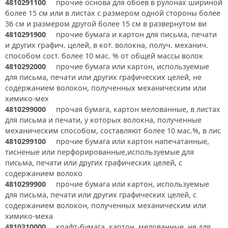
4810291100
прочие основа для обоев в рулонах шириной
более 15 см или в листах с размером одной стороны более
36 см и размером другой более 15 см в развернутом ви
4810291900
прочие бумага и картон для письма, печати
и других графич. целей, в кот. волокна, получ. механич.
способом сост. более 10 мас. % от общей массы волок
4810292000
прочие бумага или картон, используемые
для письма, печати или других графических целей, не
содержанием волокон, полученных механическим или
химико-мех
4810299000
прочая бумага, картон мелованные, в листах
для письма и печати, у которых волокна, полученные
механическим способом, составляют более 10 мас.%, в лис
4810299100
прочие бумага или картон напечатанные,
тисненые или перфорированные,используемые для
письма, печати или других графических целей, с
содержанием волоко
4810299900
прочие бумага или картон, используемые
для письма, печати или других графических целей, с
содержанием волокон, полученных механическим или
химико-меха
4810310000
крафт-бумага, картон, мелованные, не для