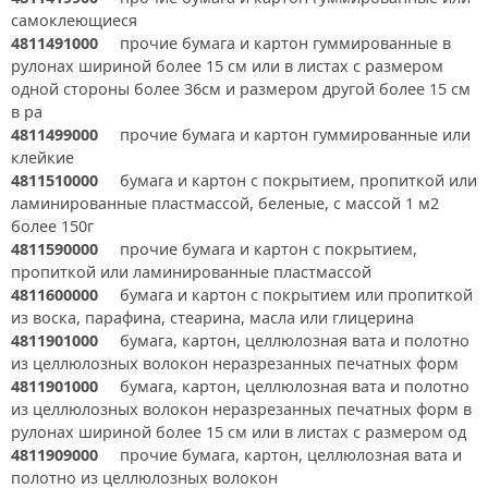
самоклеющиеся
4811491000
прочие бумага и картон гуммированные в
рулонах шириной более 15 см или в листах с размером
одной стороны более 36см и размером другой более 15 см
в ра
4811499000
прочие бумага и картон гуммированные или
клейкие
4811510000
бумага и картон с покрытием, пропиткой или
ламинированные пластмассой, беленые, с массой 1 м2
более 150г
4811590000
прочие бумага и картон с покрытием,
пропиткой или ламинированные пластмассой
4811600000
бумага и картон с покрытием или пропиткой
из воска, парафина, стеарина, масла или глицерина
4811901000
бумага, картон, целлюлозная вата и полотно
из целлюлозных волокон неразрезанных печатных форм
4811901000
бумага, картон, целлюлозная вата и полотно
из целлюлозных волокон неразрезанных печатных форм в
рулонах шириной более 15 см или в листах с размером од
4811909000
прочие бумага, картон, целлюлозная вата и
полотно из целлюлозных волокон