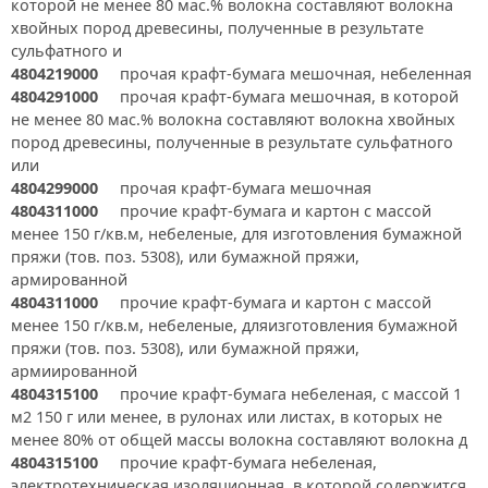
которой не менее 80 мас.% волокна составляют волокна
хвойных пород древесины, полученные в результате
сульфатного и
4804219000
прочая крафт-бумага мешочная, небеленная
4804291000
прочая крафт-бумага мешочная, в которой
не менее 80 мас.% волокна составляют волокна хвойных
пород древесины, полученные в результате сульфатного
или
4804299000
прочая крафт-бумага мешочная
4804311000
прочие крафт-бумага и картон с массой
менее 150 г/кв.м, небеленые, для изготовления бумажной
пряжи (тов. поз. 5308), или бумажной пряжи,
армированной
4804311000
прочие крафт-бумага и картон с массой
менее 150 г/кв.м, небеленые, дляизготовления бумажной
пряжи (тов. поз. 5308), или бумажной пряжи,
армиированной
4804315100
прочие крафт-бумага небеленая, с массой 1
м2 150 г или менее, в рулонах или листах, в которых не
менее 80% от общей массы волокна составляют волокна д
4804315100
прочие крафт-бумага небеленая,
электротехническая изоляционная, в которой содержится