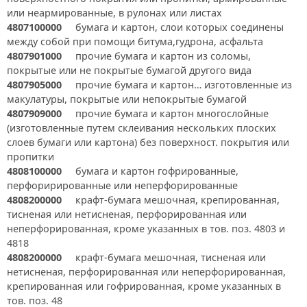
или неармированные, в рулонах или листах
4807100000
бумага и картон, слои которых соединены
между собой при помощи битума,гудрона, асфальта
4807901000
прочие бумага и картон из соломы,
покрытые или не покрытые бумагой другого вида
4807905000
прочие бумага и картон… изготовленные из
макулатуры, покрытые или непокрытые бумагой
4807909000
прочие бумага и картон многослойные
(изготовленные путем склеивания нескольких плоских
слоев бумаги или картона) без поверхност. покрытия или
пропитки
4808100000
бумага и картон гофрированные,
перфорирированные или неперфорированные
4808200000
крафт-бумага мешочная, крепированная,
тисненая или нетисненая, перфорированная или
неперфорированная, кроме указанных в тов. поз. 4803 и
4818
4808200000
крафт-бумага мешочная, тисненая или
нетисненая, перфорированная или неперфорированная,
крепированная или гофрированная, кроме указанных в
тов. поз. 48