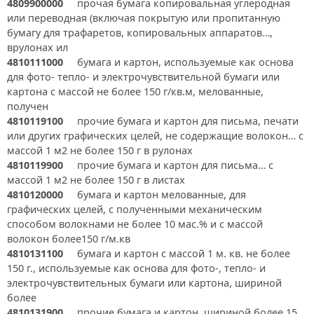
4809900000
прочая бумага копировальная углеродная
или переводная (включая покрытую или пропитанную
бумагу для трафаретов, копировальных аппаратов…,
врулонах ил
4810111000
бумага и картон, используемые как основа
для фото- тепло- и электрочувствительной бумаги или
картона с массой не более 150 г/кв.м, мелованные,
получен
4810119100
прочие бумага и картон для письма, печати
или других графических целей, не содержащие волокон… с
массой 1 м2 не более 150 г в рулонах
4810119900
прочие бумага и картон для письма… с
массой 1 м2 не более 150 г в листах
4810120000
бумага и картон мелованные, для
графических целей, с полученными механическим
способом волокнами не более 10 мас.% и с массой
волокон более150 г/м.кв
4810131100
бумага и картон с массой 1 м. кв. не более
150 г., используемые как основа для фото-, тепло- и
электрочувствительных бумаги или картона, шириной
более
4810131900
прочие бумага и картон, шириной более 15