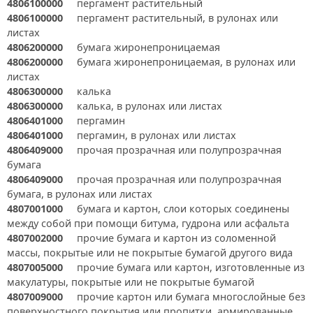
4806100000
пергамент растительный
4806100000
пергамент растительный, в рулонах или
листах
4806200000
бумага жиронепроницаемая
4806200000
бумага жиронепроницаемая, в рулонах или
листах
4806300000
калька
4806300000
калька, в рулонах или листах
4806401000
пергамин
4806401000
пергамин, в рулонах или листах
4806409000
прочая прозрачная или полупрозрачная
бумага
4806409000
прочая прозрачная или полупрозрачная
бумага, в рулонах или листах
4807001000
бумага и картон, слои которых соединены
между собой при помощи битума, гудрона или асфальта
4807002000
прочие бумага и картон из соломенной
массы, покрытые или не покрытые бумагой другого вида
4807005000
прочие бумага или картон, изготовленные из
макулатуры, покрытые или не покрытые бумагой
4807009000
прочие картон или бумага многослойные без
поверхностного покрытия или пропитки, армированные