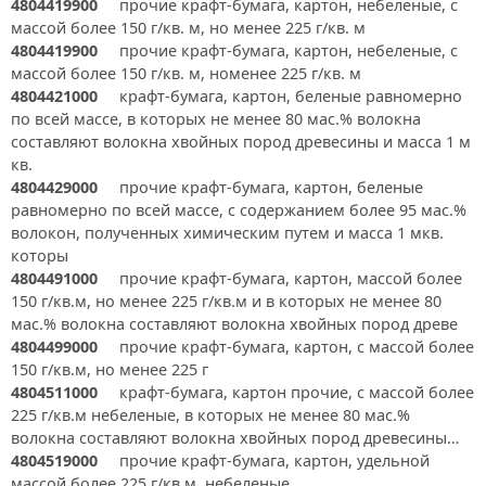
4804419900
прочие крафт-бумага, картон, небеленые, с
массой более 150 г/кв. м, но менее 225 г/кв. м
4804419900
прочие крафт-бумага, картон, небеленые, с
массой более 150 г/кв. м, номенее 225 г/кв. м
4804421000
крафт-бумага, картон, беленые равномерно
по всей массе, в которых не менее 80 мас.% волокна
составляют волокна хвойных пород древесины и масса 1 м
кв.
4804429000
прочие крафт-бумага, картон, беленые
равномерно по всей массе, с содержанием более 95 мас.%
волокон, полученных химическим путем и масса 1 мкв.
которы
4804491000
прочие крафт-бумага, картон, массой более
150 г/кв.м, но менее 225 г/кв.м и в которых не менее 80
мас.% волокна составляют волокна хвойных пород древе
4804499000
прочие крафт-бумага, картон, с массой более
150 г/кв.м, но менее 225 г
4804511000
крафт-бумага, картон прочие, с массой более
225 г/кв.м небеленые, в которых не менее 80 мас.%
волокна составляют волокна хвойных пород древесины…
4804519000
прочие крафт-бумага, картон, удельной
массой более 225 г/кв.м, небеленые