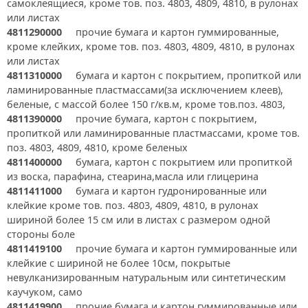
самоклеящиеся, кроме тов. поз. 4803, 4809, 4810, в рулонах
или листах
4811290000
прочие бумага и картон гуммированные,
кроме клейких, кроме тов. поз. 4803, 4809, 4810, в рулонах
или листах
4811310000
бумага и картон с покрытием, пропиткой или
ламинированные пластмассами(за исключением клеев),
беленые, с массой более 150 г/кв.м, кроме тов.поз. 4803,
4811390000
прочие бумага, картон с покрытием,
пропиткой или ламинированные пластмассами, кроме тов.
поз. 4803, 4809, 4810, кроме беленых
4811400000
бумага, картон с покрытием или пропиткой
из воска, парафина, стеарина,масла или глицерина
4811411000
бумага и картон гудронированные или
клейкие кроме тов. поз. 4803, 4809, 4810, в рулонах
шириной более 15 см или в листах с размером одной
стороны боле
4811419100
прочие бумага и картон гуммированные или
клейкие с шириной не более 10см, покрытые
невулканизированным натуральным или синтетическим
каучуком, само
4811419900
прочие бумага и картон гуммированные или