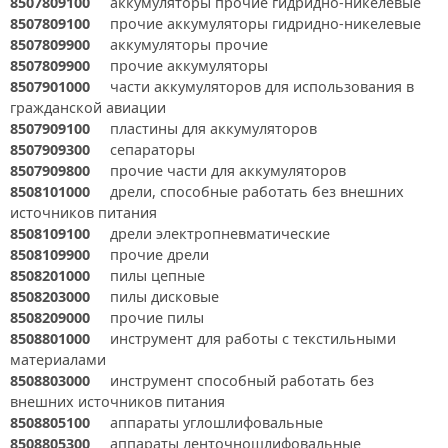
8507809100
аккумуляторы прочие гидридно-никелевые
8507809100
прочие аккумуляторы гидридно-никелевые
8507809900
аккумуляторы прочие
8507809900
прочие аккумуляторы
8507901000
части аккумуляторов для использования в
гражданской авиации
8507909100
пластины для аккумуляторов
8507909300
сепараторы
8507909800
прочие части для аккумуляторов
8508101000
дрели, способные работать без внешних
источников питания
8508109100
дрели электропневматические
8508109900
прочие дрели
8508201000
пилы цепные
8508203000
пилы дисковые
8508209000
прочие пилы
8508801000
инструмент для работы с текстильными
материалами
8508803000
инструмент способный работать без
внешних источников питания
8508805100
аппараты углошлифовальные
8508805300
аппараты ленточношлифовальные