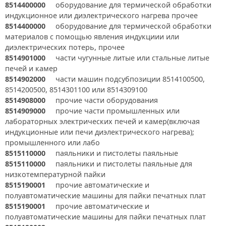
8514400000
оборудование для термической обработки
индукционное или диэлектрического нагрева прочее
8514400000
оборудование для термической обработки
материалов с помощью явления индукциии или
диэлектрических потерь, прочее
8514901000
части чугунные литые или стальные литые
печей и камер
8514902000
части машин подсубпозиции 8514100500,
8514200500, 8514301100 или 8514309100
8514908000
прочие части оборудования
8514909000
прочие части промышленных или
лабораторных электрических печей и камер(включая
индукционные или печи диэлектрического нагрева);
промышленного или лабо
8515110000
паяльники и пистолеты паяльные
8515110000
паяльники и пистолеты паяльные для
низкотемпературной пайки
8515190001
прочие автоматические и
полуавтоматические машины для пайки печатных плат
8515190001
прочие автоматические и
полуавтоматические машины для пайки печатных плат