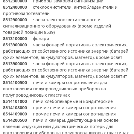
8512300000
приборы звуковой сигнализации
8512400000
стеклоочистители, антиобледенители и
противозапотеватели
8512900000
части электроосветительного и
сигнализационного оборудования (кроме изделий
товарной позиции 8539)
8513100000
фонари
8513900000
части фонарей портативных электрических,
работающих от собственного источника энергии (батарей
сухих элементов, аккумуляторов, магнето), кроме освет
8513900000
части фонарей портативных электрических,
работающих от собственного источника энергии (батарей
сухих элементов, аккумуляторов, магнето), кроме осветит
8514100500
печи и камеры сопротивления для
изготовления полупроводниковых приборов на
полупроводниковых пластинах
8514101000
печи хлебопекарные и кондитерские
8514108000
прочие печи и камеры сопротивления
8514109000
прочие печи и камеры сопротивления
8514200500
печи и камеры, действующие на основе
явления индукции или диэлектрических потерь для
изготовления приборов на полупроводниковых пластинах