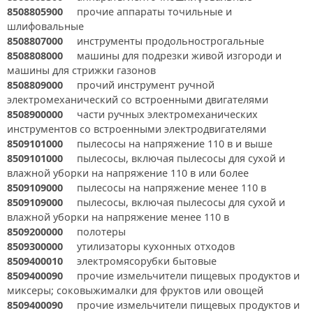
8508805900
прочие аппараты точильные и
шлифовальные
8508807000
инструменты продольнострогальные
8508808000
машины для подрезки живой изгороди и
машины для стрижки газонов
8508809000
прочий инструмент ручной
электромеханический со встроенными двигателями
8508900000
части ручных электромеханических
инструментов со встроенными электродвигателями
8509101000
пылесосы на напряжение 110 в и выше
8509101000
пылесосы, включая пылесосы для сухой и
влажной уборки на напряжение 110 в или более
8509109000
пылесосы на напряжение менее 110 в
8509109000
пылесосы, включая пылесосы для сухой и
влажной уборки на напряжение менее 110 в
8509200000
полотеры
8509300000
утилизаторы кухонных отходов
8509400010
электромясорубки бытовые
8509400090
прочие измельчители пищевых продуктов и
миксеры; соковыжималки для фруктов или овощей
8509400090
прочие измельчители пищевых продуктов и