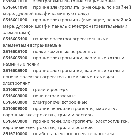
8516601010
электроплиты бытовые стационарные
8516601090
прочие электроплиты (имеющие, по крайней
мере, духовой шкаф и каминную полку)
8516601090
прочие электроплиты (имеющие, по крайней
мере, духовой шкаф и панель с электронагревательными
элементами)
8516605100
панели с электронагревательными
элементами встраиваемые
8516605100
полки каминные встроенные
8516605900
прочие электроплитки, варочные котлы и
каминные полки
8516605900
прочие электроплитки, варочные котлы и
панели с электронагревательными элементами для
электроплит
8516607000
грили и ростеры
8516608000
печи встраиваемые
8516608000
электропечи встроенные
8516609000
прочие печи, электроплиты, мармиты,
варочные электрокотлы, грили и ростеры
8516609000
прочие печи, электроплиты, электроплитки,
варочные электрокотлы, грили и ростеры
8516710000
приборы электронагревательные для