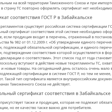
ельным на всей территории Таможенного Союза и при импорт
 в страну ТС повторно оформлять сертификат нет необходимо
кат соответствия ГОСТ Р в Забайкальске
регламентов существует российская система сертификации ГО
ьный сертификат соответствия этой системе необходимо офор
е, если продукция входит в перечень, отраженный в постано
ства № 982 от 01.12.2009 г. «Об утверждении единого перечня
и, подлежащей обязательной сертификации, и единого переч
и, подтверждение соответствия которой осуществляется в фо
декларации о соответствии». Этот список год от года становит
поскольку вступают в действие новые техрегламенты ТС, охв
 и новые товары. На сегодняшний день осталось очень мало 
подлежащей сертификации в системе ГОСТ Р, но тем не менее,
т. Такой тип сертификата является внутрироссийским докуме
ранах Таможенного Союза не действует.
льный сертификат соответствия в Забайкальске
присутствует также и продукция, которая не подлежит обяза
ции, но ее качество также важно для потребителя.