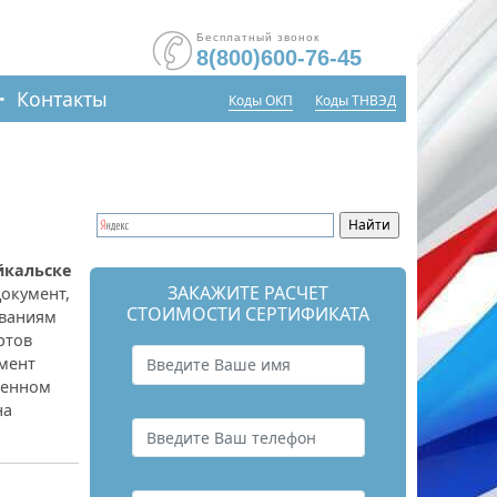
Бесплатный звонок
8(800)600-76-45
Контакты
Коды ОКП
Коды ТНВЭД
йкальске
ЗАКАЖИТЕ РАСЧЕТ
документ,
СТОИМОСТИ СЕРТИФИКАТА
ованиям
ртов
умент
ленном
на