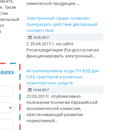
икате,
химической продукции.…
е. Такая
стик
Электронный сервис позволит
ровольный
прекращать действие деклараций
от
соответствия
я
16.05.2017
С 20.04.2017 г. на сайте
Росаккредитации (fsa.gov.ru) начал
функционировать электронный…
Актуализированы коды ТН ВЭД для
ОВИЯХ
СИЗ, тракторов и колесных
транспортных средств
14.04.2017
23.03.2017г. опубликовано
положение Коллегии Евразийской
экономической комиссии,
обеспечивающей развитие
нормативной…