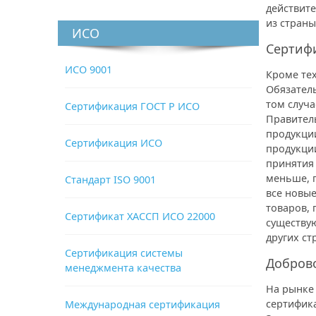
действит
из страны
ИСО
Сертифи
ИСО 9001
Кроме тех
Обязател
том случа
Сертификация ГОСТ Р ИСО
Правитель
продукци
Сертификация ИСО
продукци
принятия 
меньше, 
Стандарт ISO 9001
все новые
товаров, 
Сертификат ХАССП ИСО 22000
существую
других ст
Сертификация системы
Доброво
менеджмента качества
На рынке 
сертифика
Международная сертификация