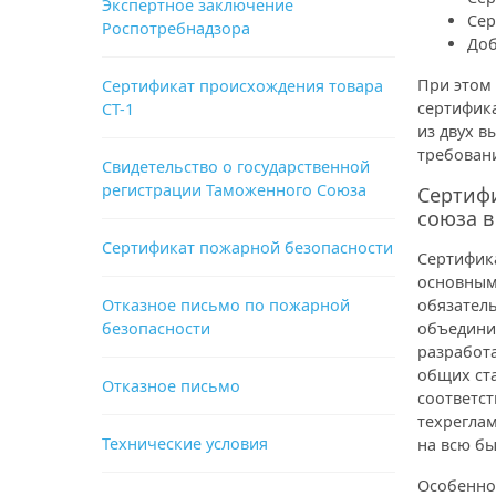
Экспертное заключение
Сер
Роспотребнадзора
Доб
При этом 
Сертификат происхождения товара
сертифика
СТ-1
из двух в
требован
Свидетельство о государственной
регистрации Таможенного Союза
Сертифи
союза в
Сертификат пожарной безопасности
Сертифик
основным
Отказное письмо по пожарной
обязател
безопасности
объедини
разработа
общих ста
Отказное письмо
соответст
техрегла
Технические условия
на всю бы
Особеннос