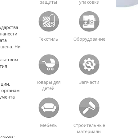
защиты
упаковки
ударства
 нанести
Текстиль
Оборудование
ата
ещена. Ни
ельством
тия
Товары для
Запчасти
ации,
детей
м органам
кумента
Мебель
Строительные
материалы
 союза;