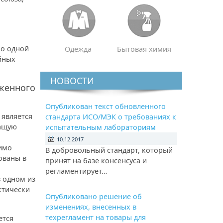
по одной
Одежда
Бытовая химия
йных
НОВОСТИ
оженного
Опубликован текст обновленного
 является
стандарта ИСО/МЭК о требованиях к
жащую
испытательным лабораториям
10.12.2017
димо
В добровольный стандарт, который
ованы в
принят на базе консенсуса и
регламентирует…
в одном из
ктически
Опубликовано решение об
изменениях, внесенных в
техрегламент на товары для
ется