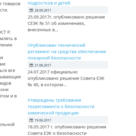
подростков и детей
е товаров
сти.
28.09.2017
25.09.2017г. опубликовано решение
СЕЭК № 51 об изменениях,
внесенных в…
СТ Р.
млять в
влении
Опубликован технический
регламент на средства обеспечения
ня
пожарной безопасности
рме
21.08.2017
ься все
24.07.2017 официально
атывающие
опубликовано решение Совета ЕЭК
видов
№ 40, в котором…
 они
нтом и в
Утверждены требования
техрегламента о безопасности
химической продукции
19.06.2017
тельной
18.05.2017 г. опубликовано решения
Совета ЕЭК о безопасности