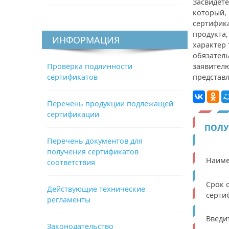
Засвидете
который, 
сертифик
продукта
ИНФОРМАЦИЯ
характер 
обязатель
Проверка подлинности
заявител
сертификатов
представ
Перечень продукции подлежащей
сертификации
ПОЛУ
Перечень документов для
получения сертификатов
Наиме
соответствия
Срок 
Действующие технические
серти
регламенты
Введи
Законодательство