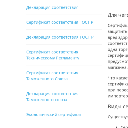
Декларация соответствия
Для чег
Сертификат соответствия ГОСТ Р
Сертифика
защитить 
Декларация соответствия ГОСТ Р
вред здор
соответст
одна торг
Сертификат соответствия
сертифиц
Техническому Регламенту
предусмо
магазина.
Сертификат соответствия
Что каса
Таможенного Союза
сертифик
при пере
Декларация соответствия
импортер
Таможенного союза
Виды се
Экологический сертификат
Существуе
Сер