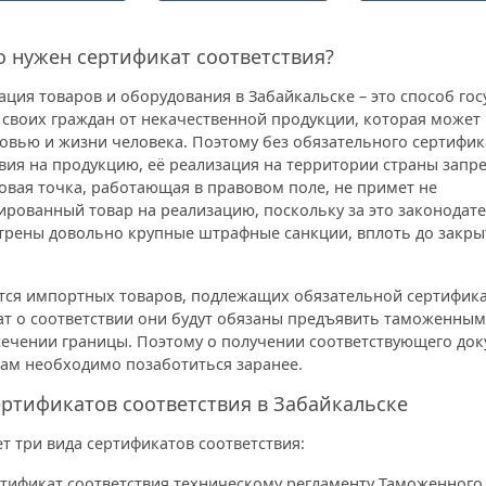
о нужен сертификат соответствия?
ция товаров и оборудования в Забайкальске – это способ гос
своих граждан от некачественной продукции, которая может
овью и жизни человека. Поэтому без обязательного сертифик
вия на продукцию, её реализация на территории страны запр
овая точка, работающая в правовом поле, не примет не
ированный товар на реализацию, поскольку за это законодат
трены довольно крупные штрафные санкции, вплоть до закры
ется импортных товаров, подлежащих обязательной сертифик
ат о соответствии они будут обязаны предъявить таможенны
сечении границы. Поэтому о получении соответствующего до
ам необходимо позаботиться заранее.
ртификатов соответствия в Забайкальске
т три вида сертификатов соответствия:
тификат соответствия техническому регламенту Таможенного