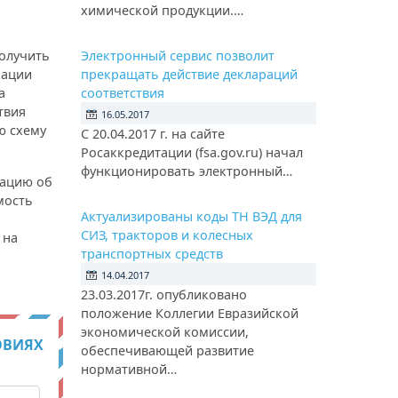
химической продукции.…
олучить
Электронный сервис позволит
кации
прекращать действие деклараций
а
соответствия
твия
16.05.2017
ю схему
С 20.04.2017 г. на сайте
Росаккредитации (fsa.gov.ru) начал
функционировать электронный…
мацию об
мость
Актуализированы коды ТН ВЭД для
СИЗ, тракторов и колесных
 на
транспортных средств
14.04.2017
23.03.2017г. опубликовано
положение Коллегии Евразийской
экономической комиссии,
ОВИЯХ
обеспечивающей развитие
нормативной…