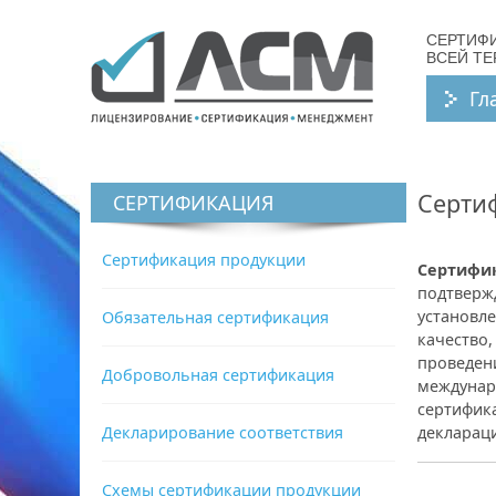
СЕРТИФ
ВСЕЙ Т
Гл
Серти
СЕРТИФИКАЦИЯ
Сертификация продукции
Сертифик
подтвержд
установл
Обязательная сертификация
качество,
проведен
Добровольная сертификация
междунаро
сертифик
Декларирование соответствия
деклараци
Схемы сертификации продукции