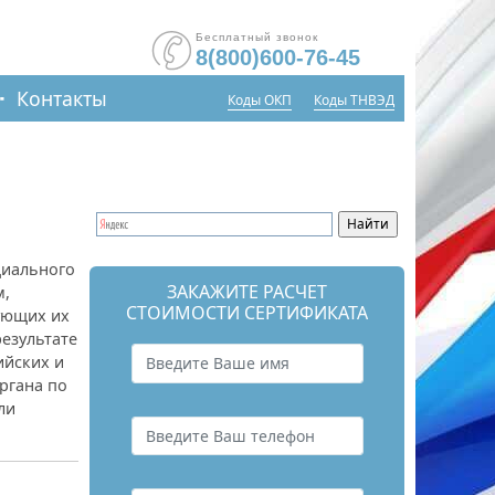
Бесплатный звонок
8(800)600-76-45
Контакты
Коды ОКП
Коды ТНВЭД
циального
ЗАКАЖИТЕ РАСЧЕТ
м,
СТОИМОСТИ СЕРТИФИКАТА
ующих их
результате
ийских и
ргана по
ли