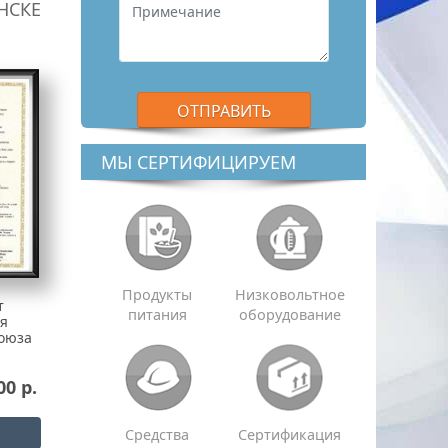
НСКЕ
МЫ СЕРТИФИЦИРУЕМ
Продукты
Низковольтное
т
питания
оборудование
ия
оюза
00 р.
Средства
Сертификация