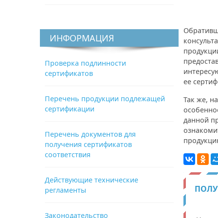
Обративш
ИНФОРМАЦИЯ
консульт
продукци
предоста
Проверка подлинности
интересу
сертификатов
ее сертиф
Перечень продукции подлежащей
Так же, 
сертификации
особенно
данной п
ознакоми
Перечень документов для
продукци
получения сертификатов
соответствия
Действующие технические
ПОЛУ
регламенты
Законодательство