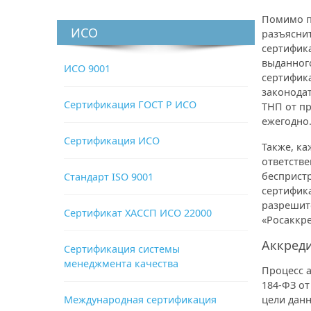
Помимо п
ИСО
разъяснит
сертифик
выданного
ИСО 9001
сертифик
законодат
Сертификация ГОСТ Р ИСО
ТНП от п
ежегодно
Сертификация ИСО
Также, к
ответств
бесприст
Стандарт ISO 9001
сертифик
разрешит
Сертификат ХАССП ИСО 22000
«Росаккре
Аккреди
Сертификация системы
менеджмента качества
Процесс 
184-ФЗ от
Международная сертификация
цели дан