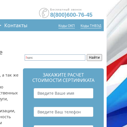
Бесплатный звонок
8(800)600-76-45
Контакты
Коды ОКП
Коды ТНВЭД
е
ЗАКАЖИТЕ РАСЧЕТ
 а так же
СТОИМОСТИ СЕРТИФИКАТА
во
ственных
уги,
изации,
ность
м