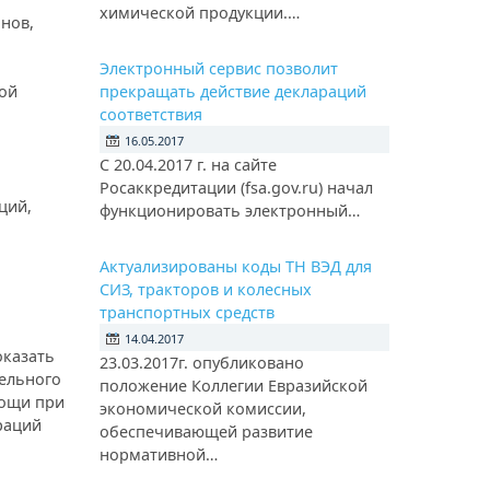
химической продукции.…
нов,
Электронный сервис позволит
ой
прекращать действие деклараций
соответствия
16.05.2017
С 20.04.2017 г. на сайте
Росаккредитации (fsa.gov.ru) начал
ций,
функционировать электронный…
Актуализированы коды ТН ВЭД для
СИЗ, тракторов и колесных
транспортных средств
14.04.2017
оказать
23.03.2017г. опубликовано
ельного
положение Коллегии Евразийской
мощи при
экономической комиссии,
раций
обеспечивающей развитие
нормативной…