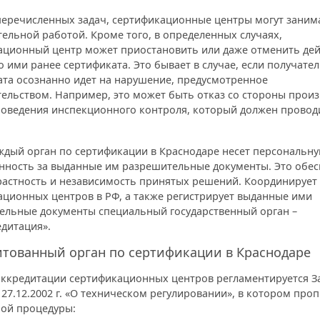
еречисленных задач, сертификационные центры могут заним
ельной работой. Кроме того, в определенных случаях,
ационный центр может приостановить или даже отменить дей
 ими ранее сертификата. Это бывает в случае, если получате
ата осознанно идет на нарушение, предусмотренное
ельством. Например, это может быть отказ со стороны прои
роведения инспекционного контроля, который должен провод
.
аждый орган по сертификации в Краснодаре несет персональн
енность за выданные им разрешительные документы. Это обе
растность и независимость принятых решений. Координирует
ационных центров в РФ, а также регистрирует выданные ими
ельные документы специальный государственный орган –
дитация».
тованный орган по сертификации в Краснодаре
аккредитации сертификационных центров регламентируется 
 27.12.2002 г. «О техническом регулировании», в котором про
ной процедуры: