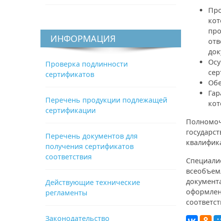
Про
кот
про
ИНФОРМАЦИЯ
отв
док
Осу
Проверка подлинности
сер
сертификатов
Обе
Гар
Перечень продукции подлежащей
кот
сертификации
Полномоч
государст
Перечень документов для
квалифик
получения сертификатов
соответствия
Специали
всеобъем
документ
Действующие технические
оформлен
регламенты
соответст
Законодательство