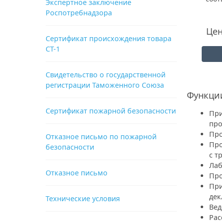
Экспертное заключение
Роспотребнадзора
Цен
Сертификат происхождения товара
СТ-1
Свидетельство о государственной
регистрации Таможенного Союза
Функции
Сертификат пожарной безопасности
При
про
Про
Отказное письмо по пожарной
Про
безопасности
с т
Лаб
Отказное письмо
Про
При
дек
Технические условия
Вед
Рас