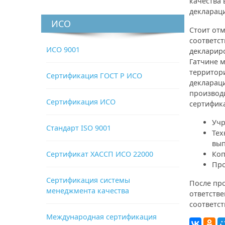
качества 
деклараци
ИСО
Стоит отм
соответст
ИСО 9001
деклариро
Гатчине 
территор
Сертификация ГОСТ Р ИСО
деклараци
производ
Сертификация ИСО
сертифика
Учр
Стандарт ISO 9001
Тех
вып
Сертификат ХАССП ИСО 22000
Коп
Про
Сертификация системы
После пр
менеджмента качества
ответств
соответст
Международная сертификация