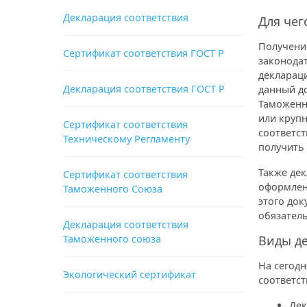
Декларация соответствия
Для чег
Получени
Сертификат соответствия ГОСТ Р
законодат
декларац
Декларация соответствия ГОСТ Р
данный до
Таможенн
или крупн
Сертификат соответствия
соответст
Техническому Регламенту
получить
Также де
Сертификат соответствия
оформлен
Таможенного Союза
этого док
обязател
Декларация соответствия
Таможенного союза
Виды де
На сегод
Экологический сертификат
соответст
Дек