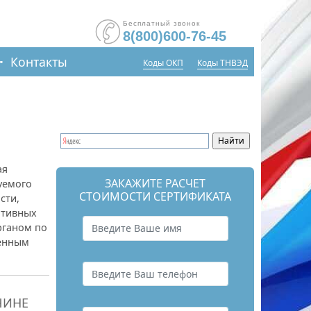
Бесплатный звонок
8(800)600-76-45
Контакты
Коды ОКП
Коды ТНВЭД
ая
ЗАКАЖИТЕ РАСЧЕТ
уемого
СТОИМОСТИ СЕРТИФИКАТА
сти,
ативных
рганом по
ленным
ЧИНЕ