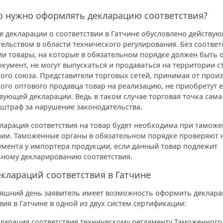
о нужно оформлять декларацию соответствия?
е декларации о соответствии в Гатчине обусловлено действу
ельством в области технического регулирования. Без соотве
ии товары, на которые в обязательном порядке должен быть
кумент, не могут выпускаться и продаваться на территории с
ого союза. Представители торговых сетей, принимая от прои
ого оптового продавца товар на реализацию, не приобретут е
вующей декларации. Ведь в таком случае торговая точка сама
 штраф за нарушение законодательства.
кларация соответствия на товар будет необходима при тамож
ии. Таможенные органы в обязательном порядке проверяют 
умента у импортера продукции, если данный товар подлежит
ьному декларированию соответствия.
клараций соответствия в Гатчине
няшний день заявитель имеет возможность оформить деклар
вия в Гатчине в одной из двух систем сертификации:
ларация соответствия техническому регламенту Таможенного