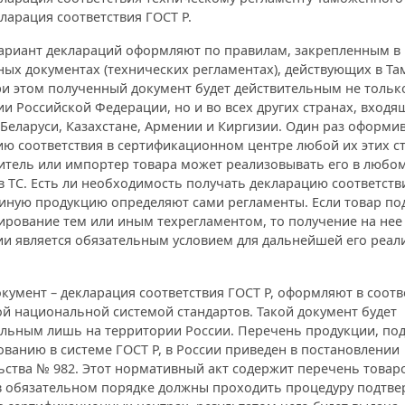
ларация соответствия ГОСТ Р.
ариант деклараций оформляют по правилам, закрепленным в
ных документах (технических регламентах), действующих в Т
ри этом полученный документ будет действительным не тольк
и Российской Федерации, но и во всех других странах, входящ
в Беларуси, Казахстане, Армении и Киргизии. Один раз оформи
ю соответствия в сертификационном центре любой их этих ст
итель или импортер товара может реализовывать его в любом
в ТС. Есть ли необходимость получать декларацию соответств
 иную продукцию определяют сами регламенты. Если товар по
ирование тем или иным техрегламентом, то получение на нее
ии является обязательным условием для дальнейшей его реал
кумент – декларация соответствия ГОСТ Р, оформляют в соотв
й национальной системой стандартов. Такой документ будет
ельным лишь на территории России. Перечень продукции, п
ванию в системе ГОСТ Р, в России приведен в постановлении
ства № 982. Этот нормативный акт содержит перечень товар
в обязательном порядке должны проходить процедуру подтв