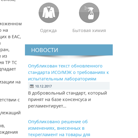
аможенном
о на
Одежда
Бытовая химия
их в ЕАС,
в
НОВОСТИ
ран,
 из
ия ТР ТС
Опубликован текст обновленного
дпадает
стандарта ИСО/МЭК о требованиях к
испытательным лабораториям
изации на
10.12.2017
В добровольный стандарт, который
принят на базе консенсуса и
етствии с
регламентирует…
одлежащий
Опубликовано решение об
ов,
изменениях, внесенных в
ерждения
техрегламент на товары для