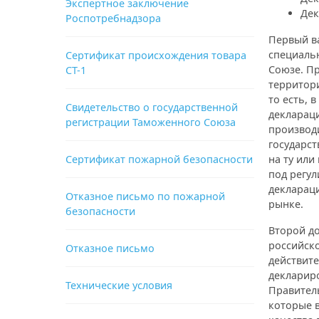
Экспертное заключение
Дек
Роспотребнадзора
Первый в
специаль
Сертификат происхождения товара
Союзе. П
СТ-1
территори
то есть, 
Свидетельство о государственной
деклараци
регистрации Таможенного Союза
производ
государст
Сертификат пожарной безопасности
на ту или
под регул
декларац
Отказное письмо по пожарной
рынке.
безопасности
Второй до
российско
Отказное письмо
действит
деклариро
Технические условия
Правитель
которые 