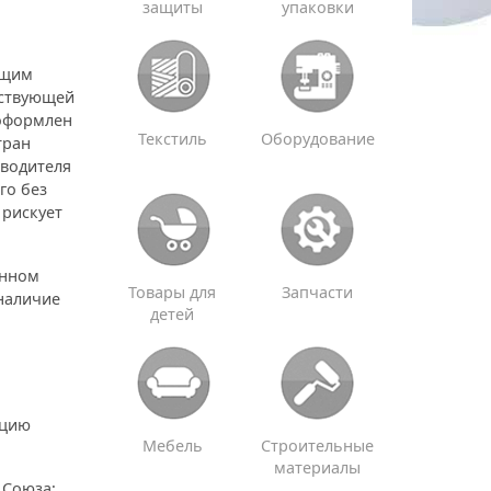
защиты
упаковки
ющим
тствующей
 оформлен
Текстиль
Оборудование
тран
зводителя
го без
 рискует
енном
Товары для
Запчасти
наличие
детей
ацию
Мебель
Строительные
материалы
 Союза;