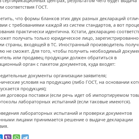
в сертификационных центрах, результатом чего будет выдача
и соответствия ГОСТ.
етить, что формы бланков этих двух разных деклараций отлич
вии с требованиями каждой из систем стандартов, а вот проц
вания практически идентична. Кстати, декларацию соответст
может получать только юридическое лицо, зарегистрированно
ии страны, входящей в ТС. Иностранный производитель получ
ю не сможет. Для того, чтобы получить необходимый докуме
итель или продавец продукции должен обратиться в
ционный орган с пакетом документов, куда входят:
едительные документы организации-заявителя;
нические условия на продукцию (либо ГОСТ, на основании ко
ускается продукция);
ия договора поставки (если речь идет об импортируемом това
токолы лабораторных испытаний (если таковые имеются).
оведения лабораторных испытаний и проверки документов
енными лицами принимается решение о выдаче декларации
вия.